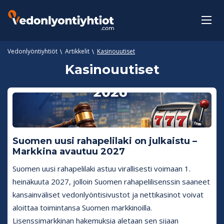
Vedonlyöntiyhtiöt
Artikkelit
Kasinouutiset
Kasinouutiset
Suomen uusi rahapelilaki on julkaistu –
Markkina avautuu 2027
Suomen uusi rahapelilaki astuu virallisesti voimaan 1.
heinäkuuta 2027, jolloin Suomen rahapelilisenssin saaneet
kansainväliset vedonlyöntisivustot ja nettikasinot voivat
aloittaa toimintansa Suomen markkinoilla.
Lisenssimarkkinan hakemuksia aletaan sen sijaan