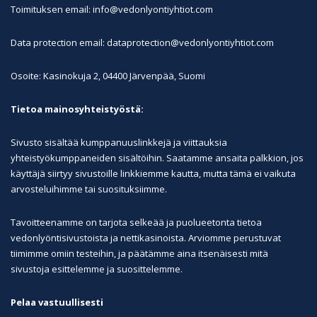
Toimituksen email: info@vedonlyontiyhtiot.com
Data protection email: dataprotection@vedonlyontiyhtiot.com
Osoite: Kasinokuja 2, 04400 Järvenpää, Suomi
Tietoa mainosyhteistyöstä:
Sivusto sisältää kumppanuuslinkkejä ja viittauksia
yhteistyökumppaneiden sisältöihin. Saatamme ansaita palkkion, jos
käyttäjä siirtyy sivustoille linkkiemme kautta, mutta tämä ei vaikuta
arvosteluihimme tai suosituksiimme.
Tavoitteenamme on tarjota selkeää ja puolueetonta tietoa
vedonlyöntisivustoista ja nettikasinoista. Arviomme perustuvat
tiimimme omiin testeihin, ja päätämme aina itsenäisesti mitä
sivustoja esittelemme ja suosittelemme.
Pelaa vastuullisesti