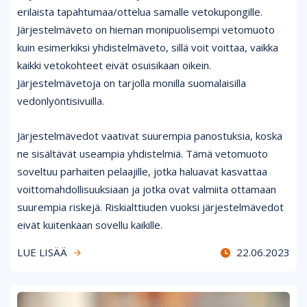
erilaista tapahtumaa/ottelua samalle vetokupongille.
Järjestelmäveto on hieman monipuolisempi vetomuoto
kuin esimerkiksi yhdistelmäveto, sillä voit voittaa, vaikka
kaikki vetokohteet eivät osuisikaan oikein.
Järjestelmävetoja on tarjolla monilla suomalaisilla
vedonlyöntisivuilla.
Järjestelmävedot vaativat suurempia panostuksia, koska
ne sisältävät useampia yhdistelmiä. Tämä vetomuoto
soveltuu parhaiten pelaajille, jotka haluavat kasvattaa
voittomahdollisuuksiaan ja jotka ovat valmiita ottamaan
suurempia riskejä. Riskialttiuden vuoksi järjestelmävedot
eivät kuitenkaan sovellu kaikille.
LUE LISÄÄ
22.06.2023