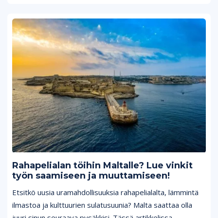
Rahapelialan töihin Maltalle? Lue vinkit
työn saamiseen ja muuttamiseen!
Etsitkö uusia uramahdollisuuksia rahapelialalta, lämmintä
ilmastoa ja kulttuurien sulatusuunia? Malta saattaa olla
juuri sinun seuraava pysäkkisi. Tässä artikkelissa