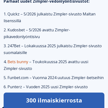
Parhaat uudet Zimpler-vedonlyöntisivustot:
Quickz – 5/2026 julkaistu Zimpler-sivusto Maltan
lisenssillä
Kudosbet – 5/2026 avattu Zimpler-
pikavedonlyöntisivu
247Bet – Lokakuussa 2025 julkaistu Zimpler-sivusto
suomalaisille
Bets bunny
– Toukokuussa 2025 avattu uusi
Zimpler-sivusto
Funbet.com – Vuonna 2024 uutuus Zimpler-betseihin
Punterz – Vuoden 2025 uusi Zimpler-sivusto
Taikaspins – Täysin uusi Zimpler-vedonlyöntisivu
300 ilmaiskierrosta