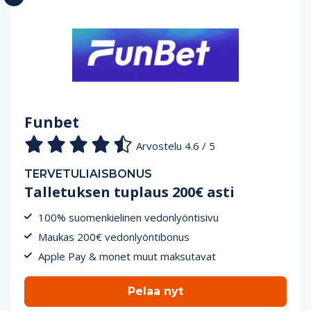
Funbet
Arvostelu 4.6 / 5
TERVETULIAISBONUS
Talletuksen tuplaus 200€ asti
100% suomenkielinen vedonlyöntisivu
Maukas 200€ vedonlyöntibonus
Apple Pay & monet muut maksutavat
Pelaa nyt