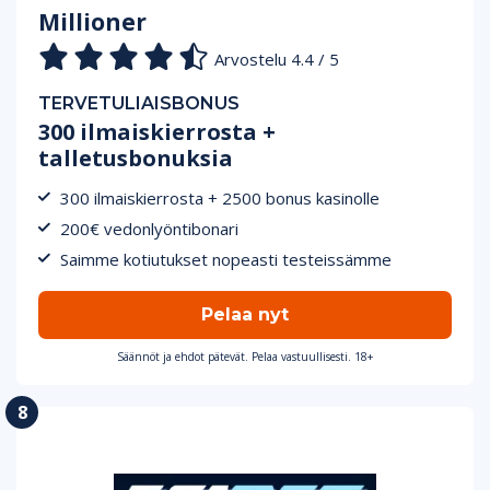
Millioner
Arvostelu 4.4 / 5
TERVETULIAISBONUS
300 ilmaiskierrosta +
talletusbonuksia
300 ilmaiskierrosta + 2500 bonus kasinolle
200€ vedonlyöntibonari
Saimme kotiutukset nopeasti testeissämme
Pelaa nyt
Säännöt ja ehdot pätevät. Pelaa vastuullisesti. 18+