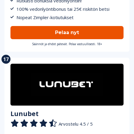
Rutkasti bonuksia vedonlyöntiin!
100% vedonlyöntibonus tai 25€ riskitön betsi
Nopeat Zimpler-kotiutukset
Pelaa nyt
Säännöt ja ehdot pätevät. Pelaa vastuullisesti. 18+
Lunubet
Arvostelu 4.5 / 5