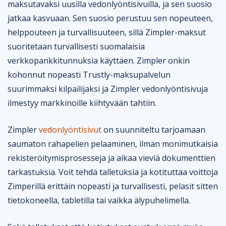
maksutavaksi uusilla vedonlyöntisivuilla, ja sen suosio
Zimpler kokemuksia
jatkaa kasvuaan. Sen suosio perustuu sen nopeuteen,
helppouteen ja turvallisuuteen, sillä Zimpler-maksut
suoritetaan turvallisesti suomalaisia
verkkopankkitunnuksia käyttäen. Zimpler onkin
kohonnut nopeasti Trustly-maksupalvelun
suurimmaksi kilpailijaksi ja Zimpler vedonlyöntisivuja
ilmestyy markkinoille kiihtyvään tahtiin.
Zimpler
vedonlyöntisivut
on suunniteltu tarjoamaan
saumaton rahapelien pelaaminen, ilman monimutkaisia
rekisteröitymisprosesseja ja aikaa vieviä dokumenttien
tarkastuksia. Voit tehdä talletuksia ja kotituttaa voittoja
Zimperillä erittäin nopeasti ja turvallisesti, pelasit sitten
tietokoneella, tabletilla tai vaikka älypuhelimella.