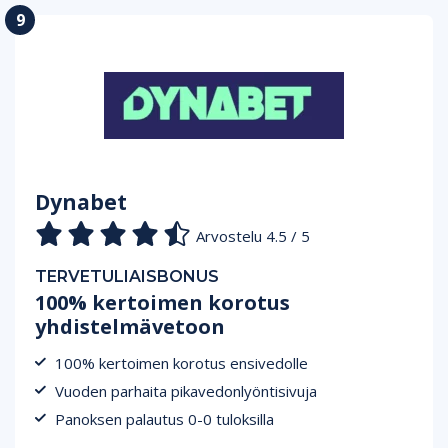
Dynabet
Arvostelu 4.5 / 5
TERVETULIAISBONUS
100% kertoimen korotus
yhdistelmävetoon
100% kertoimen korotus ensivedolle
Vuoden parhaita pikavedonlyöntisivuja
Panoksen palautus 0-0 tuloksilla