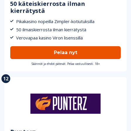
50 käteiskierrosta ilman
kierrätystä
Pikakasino nopeilla Zimpler-kotiutuksilla
50 ilmaiskierrosta ilman kierrätystä
Verovapaa kasino Viron lisenssillä
Pelaa nyt
Säännöt ja ehdot pätevät. Pelaa vastuullisesti. 18+