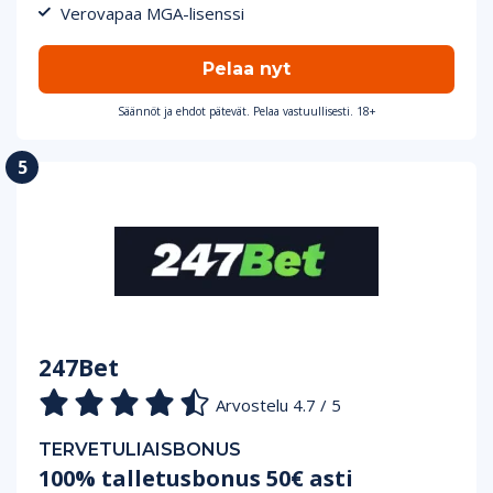
Verovapaa MGA-lisenssi
Pelaa nyt
Säännöt ja ehdot pätevät. Pelaa vastuullisesti. 18+
247Bet
Arvostelu 4.7 / 5
TERVETULIAISBONUS
100% talletusbonus 50€ asti