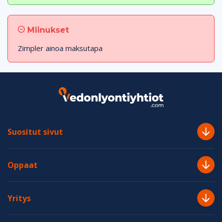
Miinukset
Zimpler ainoa maksutapa
Suositut sivut
Oppaat
Yritys