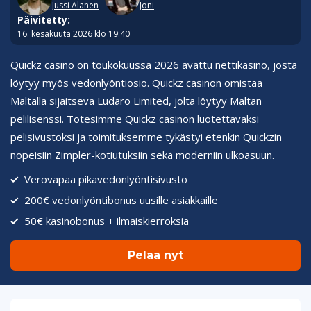
Jussi Alanen
Joni
Päivitetty:
16. kesäkuuta 2026 klo 19:40
Quickz casino on toukokuussa 2026 avattu nettikasino, josta
löytyy myös vedonlyöntiosio. Quickz casinon omistaa
Maltalla sijaitseva Ludaro Limited, jolta löytyy Maltan
pelilisenssi. Totesimme Quickz casinon luotettavaksi
pelisivustoksi ja toimituksemme tykästyi etenkin Quickzin
nopeisiin Zimpler-kotiutuksiin sekä moderniin ulkoasuun.
Verovapaa pikavedonlyöntisivusto
200€ vedonlyöntibonus uusille asiakkaille
50€ kasinobonus + ilmaiskierroksia
Pelaa nyt