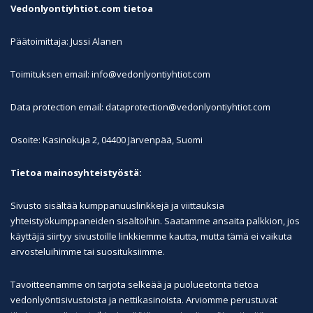
Vedonlyontiyhtiot.com tietoa
Päätoimittaja: Jussi Alanen
Toimituksen email: info@vedonlyontiyhtiot.com
Data protection email: dataprotection@vedonlyontiyhtiot.com
Osoite: Kasinokuja 2, 04400 Järvenpää, Suomi
Tietoa mainosyhteistyöstä:
Sivusto sisältää kumppanuuslinkkejä ja viittauksia
yhteistyökumppaneiden sisältöihin. Saatamme ansaita palkkion, jos
käyttäjä siirtyy sivustoille linkkiemme kautta, mutta tämä ei vaikuta
arvosteluihimme tai suosituksiimme.
Tavoitteenamme on tarjota selkeää ja puolueetonta tietoa
vedonlyöntisivustoista ja nettikasinoista. Arviomme perustuvat