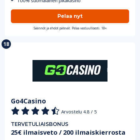
100% suomalainen pikakasino
Pelaa nyt
Säännöt ja ehdot pätevät. Pelaa vastuullisesti. 18+
Go4Casino
Arvostelu 4.8 / 5
TERVETULIAISBONUS
25€ ilmaisveto / 200 ilmaiskierrosta