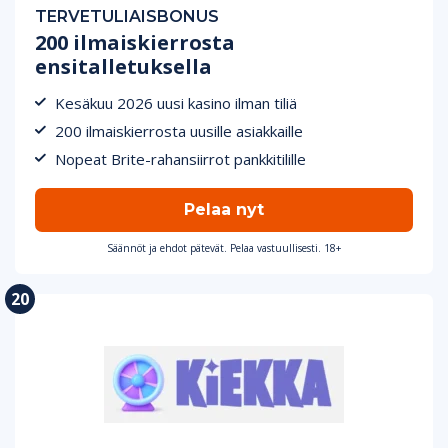
TERVETULIAISBONUS
200 ilmaiskierrosta
ensitalletuksella
Kesäkuu 2026 uusi kasino ilman tiliä
200 ilmaiskierrosta uusille asiakkaille
Nopeat Brite-rahansiirrot pankkitilille
Pelaa nyt
Säännöt ja ehdot pätevät. Pelaa vastuullisesti. 18+