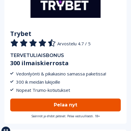
Trybet
Arvostelu 4.7 / 5
TERVETULIAISBONUS
300 ilmaiskierrosta
Vedonlyönti & pikakasino samassa paketissa!
300 ik meidän lukijoille
Nopeat Trumo-kotiutukset
Pelaa nyt
Säännöt ja ehdot pätevät. Pelaa vastuullisesti. 18+