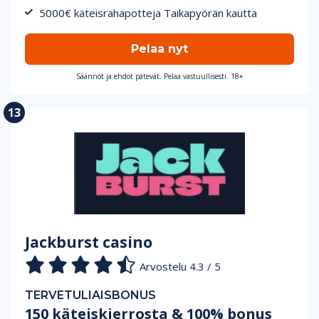
5000€ käteisrahapotteja Taikapyörän kautta
Pelaa nyt
Säännöt ja ehdot pätevät. Pelaa vastuullisesti. 18+
Jackburst casino
Arvostelu 4.3 / 5
TERVETULIAISBONUS
150 käteiskierrosta & 100% bonus