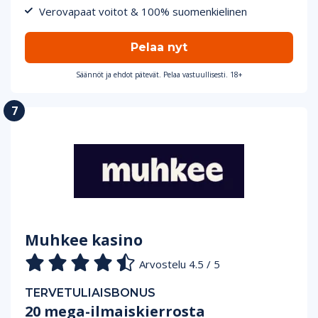
Verovapaat voitot & 100% suomenkielinen
Pelaa nyt
Säännöt ja ehdot pätevät. Pelaa vastuullisesti. 18+
Muhkee kasino
Arvostelu 4.5 / 5
TERVETULIAISBONUS
20 mega-ilmaiskierrosta