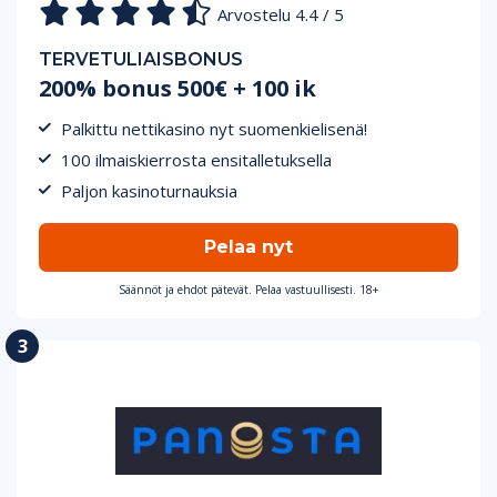
Arvostelu 4.4 / 5
TERVETULIAISBONUS
200% bonus 500€ + 100 ik
Palkittu nettikasino nyt suomenkielisenä!
100 ilmaiskierrosta ensitalletuksella
Paljon kasinoturnauksia
Pelaa nyt
Säännöt ja ehdot pätevät. Pelaa vastuullisesti. 18+