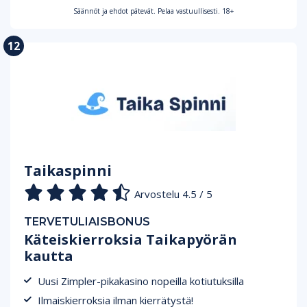
Säännöt ja ehdot pätevät. Pelaa vastuullisesti. 18+
Taikaspinni
Arvostelu 4.5 / 5
TERVETULIAISBONUS
Käteiskierroksia Taikapyörän
kautta
Uusi Zimpler-pikakasino nopeilla kotiutuksilla
Ilmaiskierroksia ilman kierrätystä!