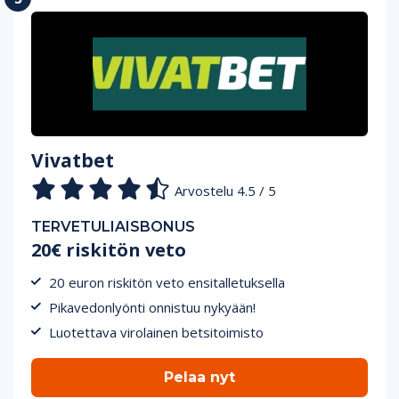
Vivatbet
Arvostelu 4.5 / 5
TERVETULIAISBONUS
20€ riskitön veto
20 euron riskitön veto ensitalletuksella
Pikavedonlyönti onnistuu nykyään!
Luotettava virolainen betsitoimisto
Pelaa nyt