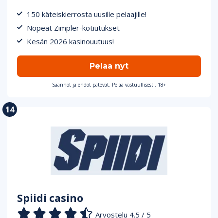
150 käteiskierrosta uusille pelaajille!
Nopeat Zimpler-kotiutukset
Kesän 2026 kasinouutuus!
Pelaa nyt
Säännöt ja ehdot pätevät. Pelaa vastuullisesti. 18+
Spiidi casino
Arvostelu 4.5 / 5