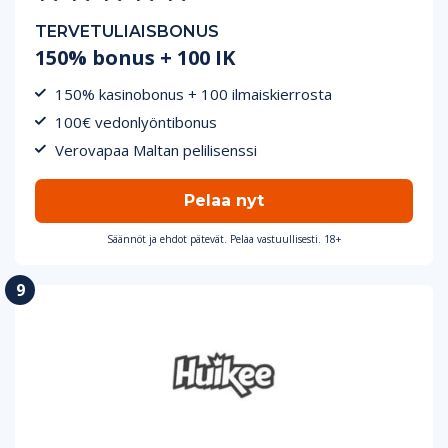
TERVETULIAISBONUS
150% bonus + 100 IK
150% kasinobonus + 100 ilmaiskierrosta
100€ vedonlyöntibonus
Verovapaa Maltan pelilisenssi
Pelaa nyt
Säännöt ja ehdot pätevät. Pelaa vastuullisesti. 18+