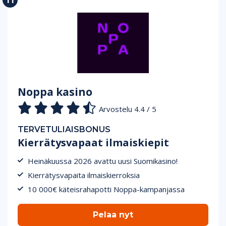
Noppa kasino
Arvostelu 4.4 / 5
TERVETULIAISBONUS
Kierrätysvapaat ilmaiskiepit
Heinäkuussa 2026 avattu uusi Suomikasino!
Kierrätysvapaita ilmaiskierroksia
10 000€ käteisrahapotti Noppa-kampanjassa
Pelaa nyt