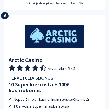
Säännöt ja ehdot pätevät. Pelaa vastuullisesti. 18+
Arctic Casino
Arvostelu 4.5 / 5
TERVETULIAISBONUS
10 Superkierrosta + 100€
kasinobonus
Nopea Zimpler kasino ilman rekisteröitymistä
1€ arvoisia Super-ilmaiskierroksia