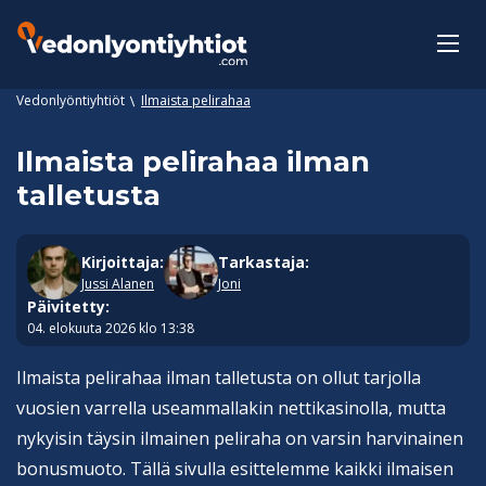
Vedonlyöntiyhtiöt
Ilmaista pelirahaa
Ilmaista pelirahaa ilman
talletusta
Kirjoittaja:
Tarkastaja:
Jussi Alanen
Joni
Päivitetty:
04. elokuuta 2026 klo 13:38
Ilmaista pelirahaa ilman talletusta on ollut tarjolla
vuosien varrella useammallakin nettikasinolla, mutta
nykyisin täysin ilmainen peliraha on varsin harvinainen
bonusmuoto. Tällä sivulla esittelemme kaikki ilmaisen