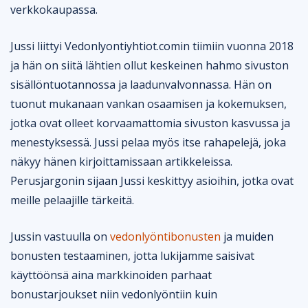
verkkokaupassa.
Jussi liittyi Vedonlyontiyhtiot.comin tiimiin vuonna 2018
ja hän on siitä lähtien ollut keskeinen hahmo sivuston
sisällöntuotannossa ja laadunvalvonnassa. Hän on
tuonut mukanaan vankan osaamisen ja kokemuksen,
jotka ovat olleet korvaamattomia sivuston kasvussa ja
menestyksessä. Jussi pelaa myös itse rahapelejä, joka
näkyy hänen kirjoittamissaan artikkeleissa.
Perusjargonin sijaan Jussi keskittyy asioihin, jotka ovat
meille pelaajille tärkeitä.
Jussin vastuulla on
vedonlyöntibonusten
ja muiden
bonusten testaaminen, jotta lukijamme saisivat
käyttöönsä aina markkinoiden parhaat
bonustarjoukset niin vedonlyöntiin kuin