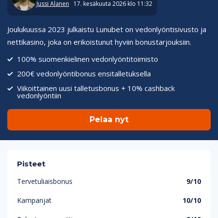
Jussi Alanen
17. kesäkuuta 2026 klo 11:32
Joulukuussa 2023 julkaistu Lunubet on vedonlyöntisivusto ja
nettikasino, joka on erikoistunut hyviin bonustarjouksiin.
100% suomenkielinen vedonlyöntitoimisto
200€ vedonlyöntibonus ensitalletuksella
Viikoittainen uusi talletusbonus + 10% cashback
vedonlyöntiin
Pelaa nyt
Pisteet
Tervetuliaisbonus
9/10
Kampanjat
10/10