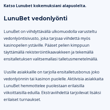
Katso Lunubet kokemuksiani alapuolelta.
LunuBet vedonlyönti
LunuBet on viihdyttävällä ulkomuodolla varusteltu
vedonlyöntisivusto, joka tarjoaa viihdettä myös
kasinopelien ystäville. Pääset pelien kimppuun
täyttämällä rekisteröintikaavakkeen ja tekemällä
ensitalletuksen valitsemallasi talletusmenetelmällä.
Uusille asiakkaille on tarjolla ensitalletusbonus joko
vedonlyönnin tai kasinon puolelle. Aktiivisia asiakkaita
LunuBet hemmottelee puolestaan erilaisilla
viikoittaisilla eduilla. Ekstraviihdettä tarjoilevat lisäksi
erilaiset turnaukset.