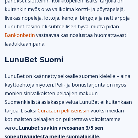
panokset slotteihin. Kolikkopelien lisäksi tarjolla on
kuitenkin myös oiva valikoima kortti- ja pöytäpelejä,
livekasinopelejä, lottoja, kenoja, bingoja ja nettiarpoja.
Lunubet casino oli suhteellisen hyvä, mutta pidän
Bankonbetin
vastaavaa kasinoalustaa huomattavasti
laadukkaampana.
LunuBet Suomi
LunuBet on käännetty selkeälle suomen kielelle – aina
käyttöehtoja myöten. Peli- ja bonustarjonta on myös
monien sinivalkoisten pelaajien makuun.
Suomenkielistä asiakaspalvelua LunuBet ei kuitenkaan
tarjoa. Lisäksi
Curacaon pelilisenssin
vuoksi meidän
kotimaisten pelaajien on pulitettava voitoistamme
verot.
Lunubet saakin arvosanan 3/5 sen
sopeutuvuudesta meille suomalaisille.