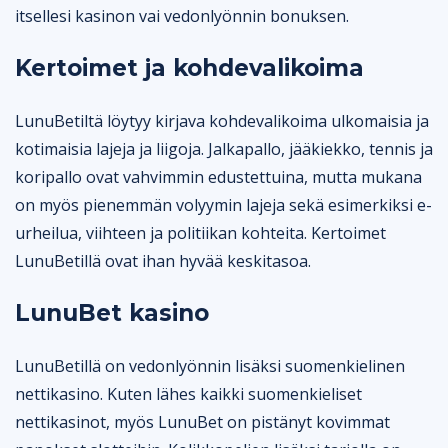
itsellesi kasinon vai vedonlyönnin bonuksen.
Kertoimet ja kohdevalikoima
LunuBetiltä löytyy kirjava kohdevalikoima ulkomaisia ja
kotimaisia lajeja ja liigoja. Jalkapallo, jääkiekko, tennis ja
koripallo ovat vahvimmin edustettuina, mutta mukana
on myös pienemmän volyymin lajeja sekä esimerkiksi e-
urheilua, viihteen ja politiikan kohteita. Kertoimet
LunuBetillä ovat ihan hyvää keskitasoa.
LunuBet kasino
LunuBetillä on vedonlyönnin lisäksi suomenkielinen
nettikasino. Kuten lähes kaikki suomenkieliset
nettikasinot, myös LunuBet on pistänyt kovimmat