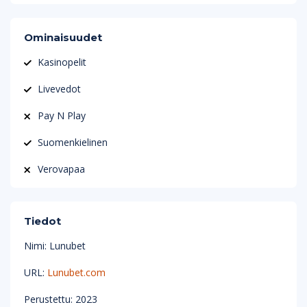
Ominaisuudet
Kasinopelit
Livevedot
Pay N Play
Suomenkielinen
Verovapaa
Tiedot
Nimi: Lunubet
URL:
Lunubet.com
Perustettu: 2023