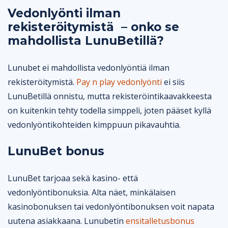
Vedonlyönti ilman
rekisteröitymistä – onko se
mahdollista LunuBetillä?
Lunubet ei mahdollista vedonlyöntiä ilman
rekisteröitymistä.
Pay n play vedonlyönti
ei siis
LunuBetillä onnistu, mutta rekisteröintikaavakkeesta
on kuitenkin tehty todella simppeli, joten pääset kyllä
vedonlyöntikohteiden kimppuun pikavauhtia.
LunuBet bonus
LunuBet tarjoaa sekä kasino- että
vedonlyöntibonuksia. Alta näet, minkälaisen
kasinobonuksen tai vedonlyöntibonuksen voit napata
uutena asiakkaana. Lunubetin
ensitalletusbonus