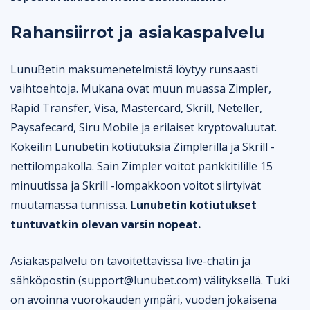
Rahansiirrot ja asiakaspalvelu
LunuBetin maksumenetelmistä löytyy runsaasti
vaihtoehtoja. Mukana ovat muun muassa Zimpler,
Rapid Transfer, Visa, Mastercard, Skrill, Neteller,
Paysafecard, Siru Mobile ja erilaiset kryptovaluutat.
Kokeilin Lunubetin kotiutuksia Zimplerilla ja Skrill -
nettilompakolla. Sain Zimpler voitot pankkitilille 15
minuutissa ja Skrill -lompakkoon voitot siirtyivät
muutamassa tunnissa.
Lunubetin kotiutukset
tuntuvatkin olevan varsin nopeat.
Asiakaspalvelu on tavoitettavissa live-chatin ja
sähköpostin (support@lunubet.com) välityksellä. Tuki
on avoinna vuorokauden ympäri, vuoden jokaisena