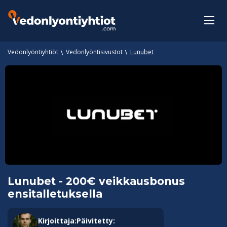
Vedonlyöntiyhtiöt
Vedonlyöntisivustot
Lunubet
Lunubet - 200€ veikkausbonus
ensitalletuksella
Kirjoittaja:
Päivitetty: