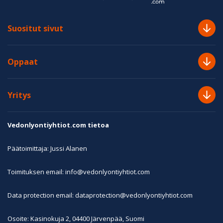
Suositut sivut
Oppaat
Yritys
Vedonlyontiyhtiot.com tietoa
Päätoimittaja: Jussi Alanen
Toimituksen email: info@vedonlyontiyhtiot.com
Data protection email: dataprotection@vedonlyontiyhtiot.com
Osoite: Kasinokuja 2, 04400 Järvenpää, Suomi