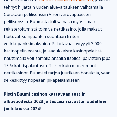
tehnyt hiljattain uuden aluevaltauksen vaihtamalla
Curacaon pelilisenssin Viron verovapaaseen
pelilisenssin. Buumista tuli samalla myös ilman
rekisteröitymistä toimiva nettikasino, jolla maksut
hoituvat kumpaankin suuntaan Briten
verkkopankkimaksuina. Pelattavaa löytyy yli 3 000
kasinopelin edestä, ja laadukkaista kasinopeleistä
nauttimalla voit samalla ansaita itsellesi päivittäin jopa
15 % käteispalautusta. Toisin kuin monet muut
nettikasinot, Buumi ei tarjoa juurikaan bonuksia, vaan
se keskittyy nopeaan pikapelaamiseen.
Pistin Buumi casinon kattavaan testiin
alkuvuodesta 2023 ja testasin sivuston uudelleen
joulukuussa 2024!