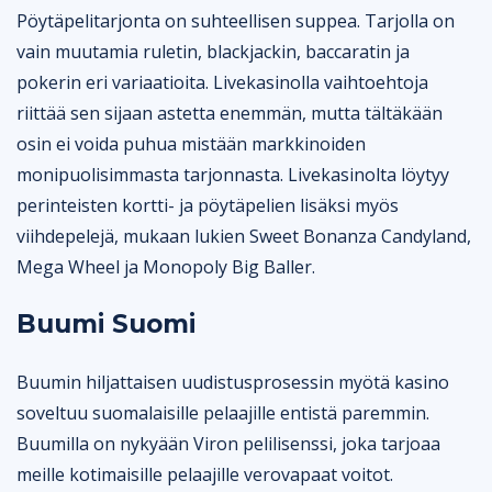
Pöytäpelitarjonta on suhteellisen suppea. Tarjolla on
vain muutamia ruletin, blackjackin, baccaratin ja
pokerin eri variaatioita. Livekasinolla vaihtoehtoja
riittää sen sijaan astetta enemmän, mutta tältäkään
osin ei voida puhua mistään markkinoiden
monipuolisimmasta tarjonnasta. Livekasinolta löytyy
perinteisten kortti- ja pöytäpelien lisäksi myös
viihdepelejä, mukaan lukien Sweet Bonanza Candyland,
Mega Wheel ja Monopoly Big Baller.
Buumi Suomi
Buumin hiljattaisen uudistusprosessin myötä kasino
soveltuu suomalaisille pelaajille entistä paremmin.
Buumilla on nykyään Viron pelilisenssi, joka tarjoaa
meille kotimaisille pelaajille verovapaat voitot.