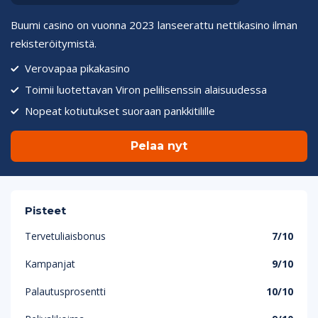
Buumi casino on vuonna 2023 lanseerattu nettikasino ilman
rekisteröitymistä.
Verovapaa pikakasino
Toimii luotettavan Viron pelilisenssin alaisuudessa
Nopeat kotiutukset suoraan pankkitilille
Pelaa nyt
Pisteet
Tervetuliaisbonus
7/10
Kampanjat
9/10
Palautusprosentti
10/10