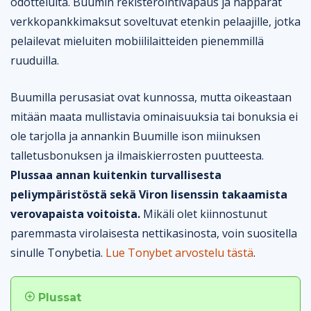
odotteluita. Buumin rekisteröintivapaus ja näppärät
verkkopankkimaksut soveltuvat etenkin pelaajille, jotka
pelailevat mieluiten mobiililaitteiden pienemmillä
ruuduilla.
Buumilla perusasiat ovat kunnossa, mutta oikeastaan
mitään maata mullistavia ominaisuuksia tai bonuksia ei
ole tarjolla ja annankin Buumille ison miinuksen
talletusbonuksen ja ilmaiskierrosten puutteesta.
Plussaa annan kuitenkin turvallisesta
peliympäristöstä sekä Viron lisenssin takaamista
verovapaista voitoista.
Mikäli olet kiinnostunut
paremmasta virolaisesta nettikasinosta, voin suositella
sinulle Tonybetia.
Lue Tonybet arvostelu tästä
.
Plussat