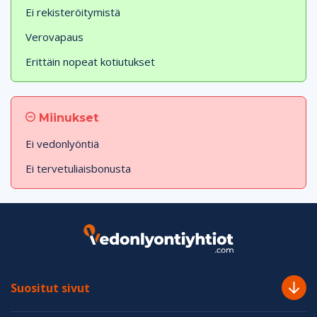
Ei rekisteröitymistä
Verovapaus
Erittäin nopeat kotiutukset
Miinukset
Ei vedonlyöntiä
Ei tervetuliaisbonusta
Suositut sivut