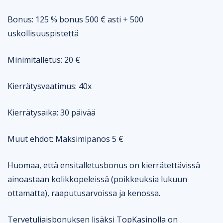
Bonus: 125 % bonus 500 € asti + 500
uskollisuuspistettä
Minimitalletus: 20 €
Kierrätysvaatimus: 40x
Kierrätysaika: 30 päivää
Muut ehdot: Maksimipanos 5 €
Huomaa, että ensitalletusbonus on kierrätettävissä
ainoastaan kolikkopeleissä (poikkeuksia lukuun
ottamatta), raaputusarvoissa ja kenossa.
Tervetuliaisbonuksen lisäksi TopKasinolla on