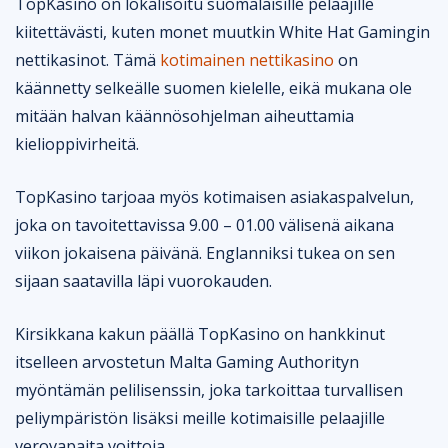
TopKasino on lokalisoitu suomalaisille pelaajille
kiitettävästi, kuten monet muutkin White Hat Gamingin
nettikasinot. Tämä
kotimainen nettikasino
on
käännetty selkeälle suomen kielelle, eikä mukana ole
mitään halvan käännösohjelman aiheuttamia
kielioppivirheitä.
TopKasino tarjoaa myös kotimaisen asiakaspalvelun,
joka on tavoitettavissa 9.00 – 01.00 välisenä aikana
viikon jokaisena päivänä. Englanniksi tukea on sen
sijaan saatavilla läpi vuorokauden.
Kirsikkana kakun päällä TopKasino on hankkinut
itselleen arvostetun Malta Gaming Authorityn
myöntämän pelilisenssin, joka tarkoittaa turvallisen
peliympäristön lisäksi meille kotimaisille pelaajille
verovapaita voittoja.