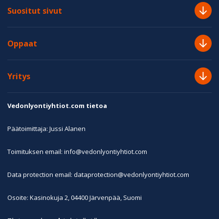
Suositut sivut
Oppaat
Yritys
Vedonlyontiyhtiot.com tietoa
Päätoimittaja: Jussi Alanen
Toimituksen email: info@vedonlyontiyhtiot.com
Data protection email: dataprotection@vedonlyontiyhtiot.com
Osoite: Kasinokuja 2, 04400 Järvenpää, Suomi