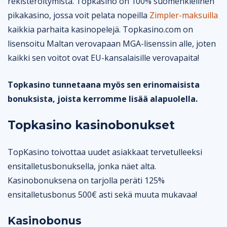
rekisteröitymistä. Topkasino on 100% suomenkielinen
pikakasino, jossa voit pelata nopeilla
Zimpler-maksuilla
kaikkia parhaita kasinopelejä. Topkasino.com on
lisensoitu Maltan verovapaan MGA-lisenssin alle, joten
kaikki sen voitot ovat EU-kansalaisille verovapaita!
Topkasino tunnetaana myös sen erinomaisista
bonuksista, joista kerromme lisää alapuolella.
Topkasino kasinobonukset
TopKasino toivottaa uudet asiakkaat tervetulleeksi
ensitalletusbonuksella, jonka näet alta.
Kasinobonuksena on tarjolla peräti 125%
ensitalletusbonus 500€ asti sekä muuta mukavaa!
Kasinobonus