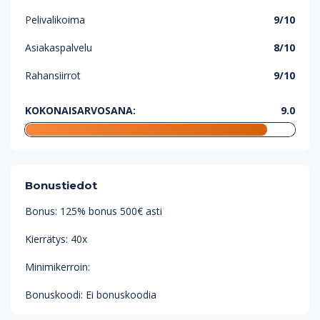
Pelivalikoima
9/10
Asiakaspalvelu
8/10
Rahansiirrot
9/10
KOKONAISARVOSANA:
9.0
Bonustiedot
Bonus: 125% bonus 500€ asti
Kierrätys: 40x
Minimikerroin:
Bonuskoodi: Ei bonuskoodia