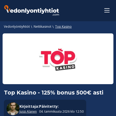
Vedonlyöntiyhtiöt
Nettikasinot
Top Kasino
Top Kasino - 125% bonus 500€ asti
Kirjoittaja:
Päivitetty:
Jussi Alanen
04. tammikuuta 2026 klo 12:50