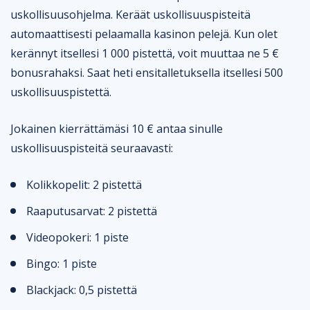
uskollisuusohjelma. Keräät uskollisuuspisteitä
automaattisesti pelaamalla kasinon pelejä. Kun olet
kerännyt itsellesi 1 000 pistettä, voit muuttaa ne 5 €
bonusrahaksi. Saat heti ensitalletuksella itsellesi 500
uskollisuuspistettä.
Jokainen kierrättämäsi 10 € antaa sinulle
uskollisuuspisteitä seuraavasti:
Kolikkopelit: 2 pistettä
Raaputusarvat: 2 pistettä
Videopokeri: 1 piste
Bingo: 1 piste
Blackjack: 0,5 pistettä