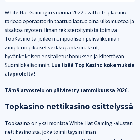
White Hat Gamingin vuonna 2022 avattu Topkasino
tarjoaa operaattorin taattua laatua aina ulkomuotoa ja
sisältöä myöten. Ilman rekisteröitymistä toimiva
TopKasino tarjoilee monipuolisen pelivalikoiman,
Zimplerin pikaiset verkkopankkimaksut,
hyvänkokoisen ensitalletusbonuksen ja kiitettävän
Suomilokalisoinnin.
Lue lisää Top Kasino kokemuksia
alapuolelta!
Tämä arvostelu on päivitetty tammikuussa 2026.
Topkasino nettikasino esittelyssä
Topkasino on yksi monista White Hat Gaming -alustan
nettikasinoista, joka toimii täysin ilman