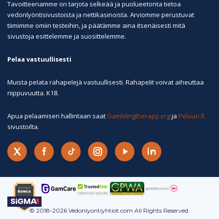
Tavoitteenamme on tarjota selkeää ja puolueetonta tietoa
vedonlyöntisivustoista ja nettikasinoista. Arviomme perustuvat
tiimimme omiin testeihin, ja päätämme aina itsenäisesti mitä
sivustoja esittelemme ja suosittelemme.
Pelaa vastuullisesti
Muista pelata rahapelejä vastuullisesti. Rahapelit voivat aiheuttaa
riippuvuutta. K18.
Apua pelaamisen hallintaan saat
Gamblingtherapy.org
ja
Peluuri.fi
sivustoilta.
© 2018-2026 Vedonlyontiyhtiot.com All Rights Reserved.