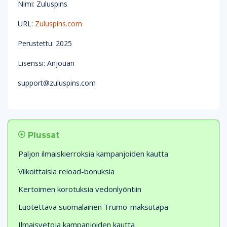
Nimi: Zuluspins
URL:
Zuluspins.com
Perustettu: 2025
Lisenssi: Anjouan
support@zuluspins.com
Plussat
Paljon ilmaiskierroksia kampanjoiden kautta
Viikoittaisia reload-bonuksia
Kertoimen korotuksia vedonlyöntiin
Luotettava suomalainen Trumo-maksutapa
Ilmaisvetoja kampanjoiden kautta