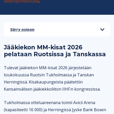
vedonlyöntisivuilla
.
Siirry osioon
Jääkiekon MM-kisat 2026 pelataan Ruotsissa ja
Tanskassa
Jääkiekon MM-kisat 2026
pelataan Ruotsissa ja Tanskassa
Jääkiekon MM-kisat 2026 – joukkueet ja lohkot
Tulevat jääkiekon MM-kisat 2026 järjestetään
Jääkiekon MM-kisojen vedonlyönti
toukokuussa Ruotsin Tukholmassa ja Tanskan
Jääkiekon MM-kisat 2026 televisiointi
Herningissä. Kisakaupungeista päätettiin
Kansainvälisen jääkiekkoliiton IIHF:n kongressissa.
Jääkiekon maailmanmestarit
Tukholmassa otteluareenana toimii Avicii Arena
Jääkiekon MM-kisojen arvokkaimmat pelaajat
(kapasiteetti 16 000) ja Herningissä Jyske Bank Boxen