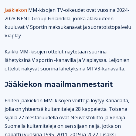
Jääkiekon
MM-kisojen TV-oikeudet ovat vuosina 2024-
2028 NENT Group Finlandilla, jonka alaisuuteen
kuuluvat V Sportin maksukanavat ja suoratoistopalvelu
Viaplay.
Kaikki MM-kisojen ottelut näytetään suorina
lähetyksinä V sportin -kanavilla ja Viaplayssa. Leijonien
ottelut näkyvät suorina lähetyksinä MTV3-kanavalta.
Jääkiekon maailmanmestarit
Eniten jääkiekon MM-kisojen voittoja löytyy Kanadalta,
jolla on yhteensä kultamitaleja 28 kappaletta. Toisena
sijalla 27 mestaruudella ovat Neuvostoliitto ja Venäjä.
Suomella kultamitaleja on sen sijaan neljä, jotka on
napattu vuosina 1995, 2011, 2019 ja 2022. Lisäksi