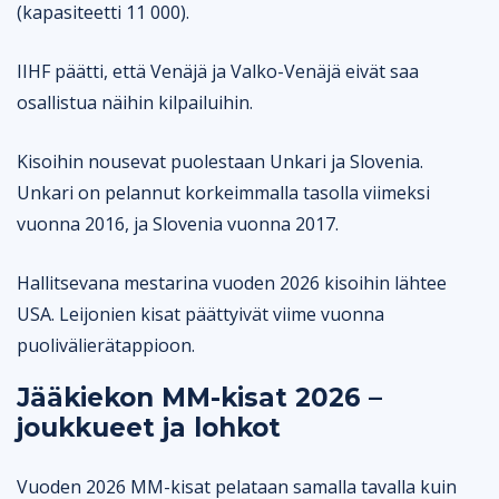
Tulevat jääkiekon MM-kisat
(kapasiteetti 11 000).
IIHF päätti, että Venäjä ja Valko-Venäjä eivät saa
osallistua näihin kilpailuihin.
Kisoihin nousevat puolestaan Unkari ja Slovenia.
Unkari on pelannut korkeimmalla tasolla viimeksi
vuonna 2016, ja Slovenia vuonna 2017.
Hallitsevana mestarina vuoden 2026 kisoihin lähtee
USA. Leijonien kisat päättyivät viime vuonna
puolivälierätappioon.
Jääkiekon MM-kisat 2026 –
joukkueet ja lohkot
Vuoden 2026 MM-kisat pelataan samalla tavalla kuin