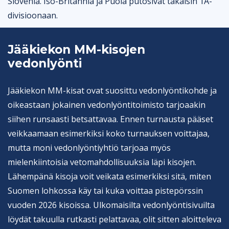
Slovenia. Iso-Britannia ja Puola putosivat takaisin 1A-
divisioonaan.
Jääkiekon MM-kisojen
vedonlyönti
Jääkiekon MM-kisat ovat suosittu vedonlyöntikohde ja
oikeastaan jokainen vedonlyöntitoimisto tarjoaakin
siihen runsaasti betsattavaa. Ennen turnausta pääset
veikkaamaan esimerkiksi koko turnauksen voittajaa,
mutta moni vedonlyöntiyhtiö tarjoaa myös
mielenkiintoisia vetomahdollisuuksia läpi kisojen.
Lähempänä kisoja voit veikata esimerkiksi sitä, miten
Suomen lohkossa käy tai kuka voittaa pistepörssin
vuoden 2026 kisoissa. Ulkomaisilta vedonlyöntisivuilta
löydät takuulla rutkasti pelattavaa, olit sitten aloitteleva