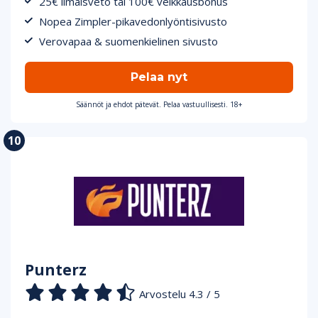
25€ ilmaisveto tai 100€ veikkausbonus
Nopea Zimpler-pikavedonlyöntisivusto
Verovapaa & suomenkielinen sivusto
Pelaa nyt
Säännöt ja ehdot pätevät. Pelaa vastuullisesti. 18+
Punterz
Arvostelu 4.3 / 5