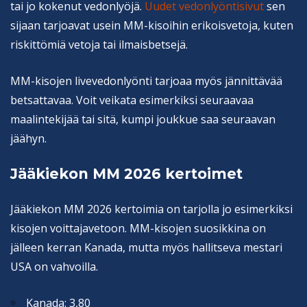
tai jo kokenut vedonlyöjä.
Uudet vedonlyöntisivut
sen
sijaan tarjoavat usein MM-kisoihin erikoisvetoja, kuten
riskittömiä vetoja tai ilmaisbetsejä.
MM-kisojen livevedonlyönti tarjoaa myös jännittävää
betsattavaa. Voit veikata esimerkiksi seuraavaa
maalintekijää tai sitä, kumpi joukkue saa seuraavan
jäähyn.
Jääkiekon MM 2026 kertoimet
Jääkiekon MM 2026 kertoimia on tarjolla jo esimerkiksi
kisojen voittajavetoon. MM-kisojen suosikkina on
jälleen kerran Kanada, mutta myös hallitseva mestari
USA on vahvoilla.
Kanada: 3,80