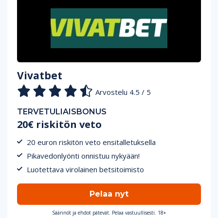
Vivatbet
Arvostelu 4.5 / 5
TERVETULIAISBONUS
20€ riskitön veto
20 euron riskitön veto ensitalletuksella
Pikavedonlyönti onnistuu nykyään!
Luotettava virolainen betsitoimisto
Pelaa nyt
Säännöt ja ehdot pätevät. Pelaa vastuullisesti. 18+