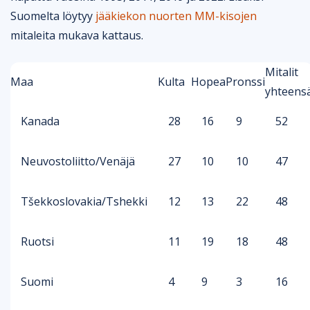
Suomelta löytyy
jääkiekon nuorten MM-kisojen
mitaleita mukava kattaus.
Mitalit
Maa
Kulta
Hopea
Pronssi
yhteens
Kanada
28
16
9
52
Neuvostoliitto/Venäjä
27
10
10
47
Tšekkoslovakia/Tshekki
12
13
22
48
Ruotsi
11
19
18
48
Suomi
4
9
3
16