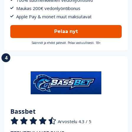
100% suomenkielinen vedonlyöntisivu
Maukas 200€ vedonlyöntibonus
Apple Pay & monet muut maksutavat
Pelaa nyt
Säännöt ja ehdot pätevät. Pelaa vastuullisesti. 18+
Bassbet
Arvostelu 4.3 / 5