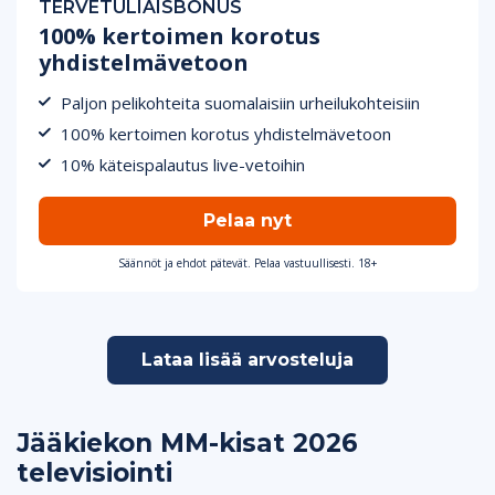
TERVETULIAISBONUS
100% kertoimen korotus
yhdistelmävetoon
Paljon pelikohteita suomalaisiin urheilukohteisiin
100% kertoimen korotus yhdistelmävetoon
10% käteispalautus live-vetoihin
Pelaa nyt
Säännöt ja ehdot pätevät. Pelaa vastuullisesti. 18+
Lataa lisää arvosteluja
Jääkiekon MM-kisat 2026
televisiointi