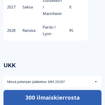
Düsseldorf
2027
Saksa
/
9.
Mannheim
Pariisi /
2028
Ranska
95
Lyon
UKK
Missä pelataan Jääkiekon MM 2026?
300 ilmaiskierrosta
Kuka voittaa jääkiekon MM-kultaa vuonna 2026?