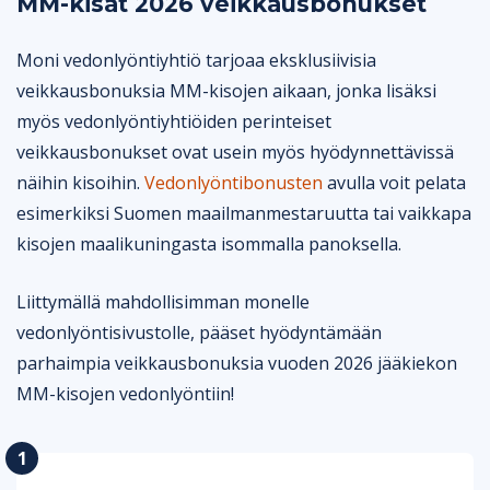
MM-kisat 2026 veikkausbonukset
Moni vedonlyöntiyhtiö tarjoaa eksklusiivisia
veikkausbonuksia MM-kisojen aikaan, jonka lisäksi
myös vedonlyöntiyhtiöiden perinteiset
veikkausbonukset ovat usein myös hyödynnettävissä
näihin kisoihin.
Vedonlyöntibonusten
avulla voit pelata
esimerkiksi Suomen maailmanmestaruutta tai vaikkapa
kisojen maalikuningasta isommalla panoksella.
Liittymällä mahdollisimman monelle
vedonlyöntisivustolle, pääset hyödyntämään
parhaimpia veikkausbonuksia vuoden 2026 jääkiekon
MM-kisojen vedonlyöntiin!