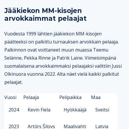
Jääkiekon MM-kisojen
arvokkaimmat pelaajat
Vuodesta 1999 lähtien jääkiekon MM-kisojen
päätteeksi on palkittu turnauksen arvokkain pelaaja.
Palkinnon ovat voittaneet muun muassa Teemu
Selänne, Pekka Rinne ja Patrik Laine. Viimeisimpänä
suomalaisena arvokkaimmaksi pelaajaksi valittiin Jussi
Olkinuora vuonna 2022. Alta näet vielä kaikki palkitut
pelaajat.
Vuosi
Pelaaja
Pelipaikka
Maa
2024
Kevin Fiela
Hyökkääjä
Sveitsi
2023
Artūrs Šilovs
Maalivahti
Latvia