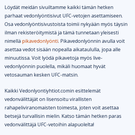
Löydät meidän sivuiltamme kaikki tämän hetken
parhaat vedonlyöntisivut UFC-vetojen asettamiseen.
Osa vedonlyöntisivustoista toimii nykyään myös täysin
ilman rekisteröitymistä ja tämä tunnetaan yleisesti
nimellä
pikavedonlyönti
. Pikavedonlyönnin avulla voit
asettaa vedot sisään nopealla aikataululla, jopa alle
minuutissa. Voit lyödä pikavetoja myös live-
vedonlyönnin puolella, mikäli huomaat hyvät
vetosauman kesken UFC-matsin.
Kaikki Vedonlyontiyhtiot.comin esittelemät
vedonvälittäjät on lisensoitu virallisten
rahapeliviranomaisten toimesta, joten voit asettaa
betsejä turvallisin mielin. Katso tämän hetken paras
vedonvälittäjä UFC-vetoihin alapuolelta!