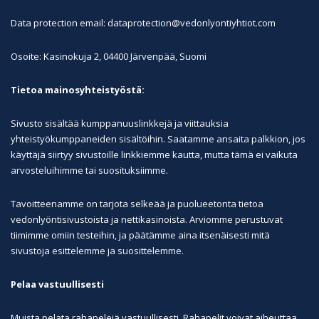
Data protection email: dataprotection@vedonlyontiyhtiot.com
Osoite: Kasinokuja 2, 04400 Järvenpää, Suomi
Tietoa mainosyhteistyöstä:
Sivusto sisältää kumppanuuslinkkejä ja viittauksia
yhteistyökumppaneiden sisältöihin. Saatamme ansaita palkkion, jos
käyttäjä siirtyy sivustoille linkkiemme kautta, mutta tämä ei vaikuta
arvosteluihimme tai suosituksiimme.
Tavoitteenamme on tarjota selkeää ja puolueetonta tietoa
vedonlyöntisivustoista ja nettikasinoista. Arviomme perustuvat
tiimimme omiin testeihin, ja päätämme aina itsenäisesti mitä
sivustoja esittelemme ja suosittelemme.
Pelaa vastuullisesti
Muista pelata rahapelejä vastuullisesti. Rahapelit voivat aiheuttaa