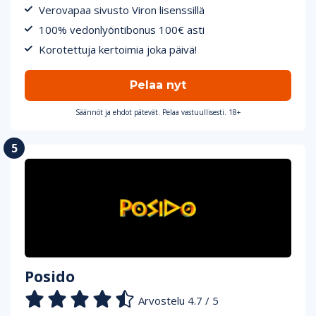
Verovapaa sivusto Viron lisenssillä
100% vedonlyöntibonus 100€ asti
Korotettuja kertoimia joka päivä!
Pelaa nyt
Säännöt ja ehdot pätevät. Pelaa vastuullisesti. 18+
Posido
Arvostelu 4.7 / 5