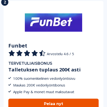
Funbet
Arvostelu 4.6 / 5
TERVETULIAISBONUS
Talletuksen tuplaus 200€ asti
100% suomenkielinen vedonlyöntisivu
Maukas 200€ vedonlyöntibonus
Apple Pay & monet muut maksutavat
Pelaa nyt