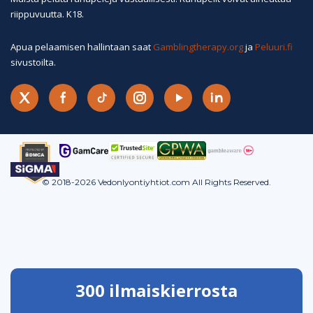
riippuvuutta. K18.
Apua pelaamisen hallintaan saat
Gamblingtherapy.org
ja
Peluuri.fi
sivustoilta.
© 2018-2026 Vedonlyontiyhtiot.com All Rights Reserved.
300 ilmaiskierrosta