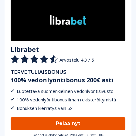
Librabet
Arvostelu 4.3 / 5
TERVETULIAISBONUS
100% vedonlyöntibonus 200€ asti
Luotettava suomenkielinen vedonlyöntisivusto
100% vedonlyöntibonus ilman rekisteröitymistä
Bonuksen kierrätys vain 5x
Pelaa nyt
Säännöt ja ehdot pätevät. Pelaa vastuullisesti. 18+