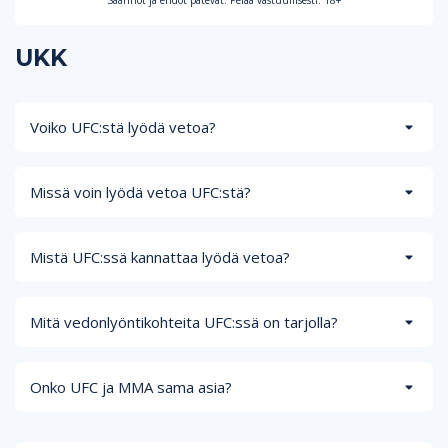
Säännöt ja ehdot pätevät. Pelaa vastuullisesti. 18+
UKK
Voiko UFC:stä lyödä vetoa?
Missä voin lyödä vetoa UFC:stä?
Mistä UFC:ssä kannattaa lyödä vetoa?
Mitä vedonlyöntikohteita UFC:ssä on tarjolla?
Onko UFC ja MMA sama asia?