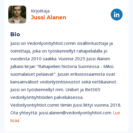
Kirjoittaja
Jussi Alanen
Bio
Jussi on Vedonlyontiyhtiot.comin sisällöntuottaja ja
toimittaja, joka on työskennellyt rahapelialalla jo
vuodesta 2010 saakka. Vuonna 2025 Jussi Alanen
julkaisi kirjan "Rahapelien historia Suomessa - Miksi
suomalaiset pelaavat". Jussin erikoisosaamista ovat
kansainväliset vedonlyöntisivustot sekä nettikasinot.
Jussi on työskennellyt mm. Unibet ja Bet365
vedonlyöntiyhtiöiden palveluksessa.
Vedonlyontiyhtiot.comin tiimiin Jussi liittyi vuonna 2018.
Ota yhteyttä: jussi.alanen@vedonlyontiyhtiot.com
Lue
lisää