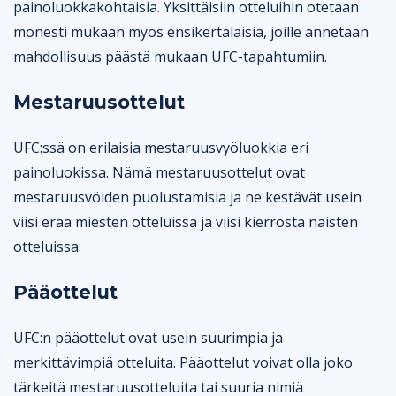
painoluokkakohtaisia. Yksittäisiin otteluihin otetaan
monesti mukaan myös ensikertalaisia, joille annetaan
mahdollisuus päästä mukaan UFC-tapahtumiin.
Mestaruusottelut
UFC:ssä on erilaisia mestaruusvyöluokkia eri
painoluokissa. Nämä mestaruusottelut ovat
mestaruusvöiden puolustamisia ja ne kestävät usein
viisi erää miesten otteluissa ja viisi kierrosta naisten
otteluissa.
Pääottelut
UFC:n pääottelut ovat usein suurimpia ja
merkittävimpiä otteluita. Pääottelut voivat olla joko
tärkeitä mestaruusotteluita tai suuria nimiä