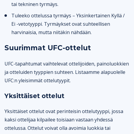
tai tekninen tyrmäys.
Tuleeko ottelussa tyrmäys – Yksinkertainen Kyllä /
Ei -vetotyyppi. Tyrmäykset ovat suhteellisen
harvinaisia, mutta niitäkin nähdään.
Suurimmat UFC-ottelut
UFC-tapahtumat vaihtelevat ottelijoiden, painoluokkien
ja otteluiden tyyppien suhteen. Listaamme alapuolelle
UFC:n yleisimmät ottelutyypit.
Yksittäiset ottelut
Yksittäiset ottelut ovat perinteisin ottelutyyppi, jossa
kaksi ottelijaa kilpailee toisiaan vastaan yhdessä
ottelussa. Ottelut voivat olla avoimia luokkia tai