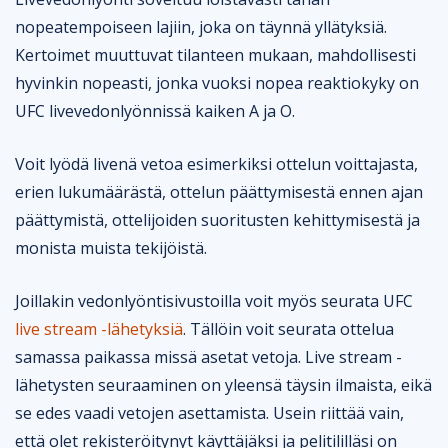
nopeatempoiseen lajiin, joka on täynnä yllätyksiä.
Kertoimet muuttuvat tilanteen mukaan, mahdollisesti
hyvinkin nopeasti, jonka vuoksi nopea reaktiokyky on
UFC livevedonlyönnissä kaiken A ja O.
Voit lyödä livenä vetoa esimerkiksi ottelun voittajasta,
erien lukumäärästä, ottelun päättymisestä ennen ajan
päättymistä, ottelijoiden suoritusten kehittymisestä ja
monista muista tekijöistä.
Joillakin vedonlyöntisivustoilla voit myös seurata UFC
live stream -lähetyksiä
. Tällöin voit seurata ottelua
samassa paikassa missä asetat vetoja. Live stream -
lähetysten seuraaminen on yleensä täysin ilmaista, eikä
se edes vaadi vetojen asettamista. Usein riittää vain,
että olet rekisteröitynyt käyttäjäksi ja pelitililläsi on