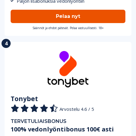
Paljon lisäbonuksia vedonlyöntiin
Pelaa nyt
Säännöt ja ehdot pätevät. Pelaa vastuullisesti. 18+
Tonybet
Arvostelu 4.6 / 5
TERVETULIAISBONUS
100% vedonlyöntibonus 100€ asti