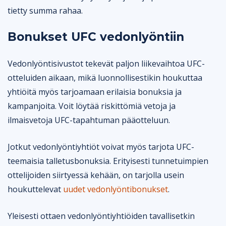
tietty summa rahaa.
Bonukset UFC vedonlyöntiin
Vedonlyöntisivustot tekevät paljon liikevaihtoa UFC-
otteluiden aikaan, mikä luonnollisestikin houkuttaa
yhtiöitä myös tarjoamaan erilaisia bonuksia ja
kampanjoita. Voit löytää riskittömiä vetoja ja
ilmaisvetoja UFC-tapahtuman pääotteluun.
Jotkut vedonlyöntiyhtiöt voivat myös tarjota UFC-
teemaisia talletusbonuksia. Erityisesti tunnetuimpien
ottelijoiden siirtyessä kehään, on tarjolla usein
houkuttelevat
uudet vedonlyöntibonukset
.
Yleisesti ottaen vedonlyöntiyhtiöiden tavallisetkin