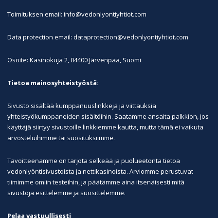
Toimituksen email: info@vedonlyontiyhtiot.com
Data protection email: dataprotection@vedonlyontiyhtiot.com
Osoite: Kasinokuja 2, 04400 Järvenpää, Suomi
Tietoa mainosyhteistyöstä:
Sivusto sisältää kumppanuuslinkkejä ja viittauksia
yhteistyökumppaneiden sisältöihin. Saatamme ansaita palkkion, jos
käyttäjä siirtyy sivustoille linkkiemme kautta, mutta tämä ei vaikuta
arvosteluihimme tai suosituksiimme.
Tavoitteenamme on tarjota selkeää ja puolueetonta tietoa
vedonlyöntisivustoista ja nettikasinoista. Arviomme perustuvat
tiimimme omiin testeihin, ja päätämme aina itsenäisesti mitä
sivustoja esittelemme ja suosittelemme.
Pelaa vastuullisesti