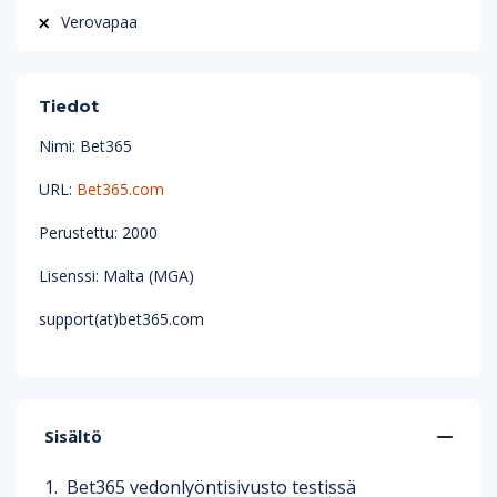
Verovapaa
Tiedot
Nimi: Bet365
URL:
Bet365.com
Perustettu: 2000
Lisenssi: Malta (MGA)
support(at)bet365.com
Sisältö
Bet365 vedonlyöntisivusto testissä