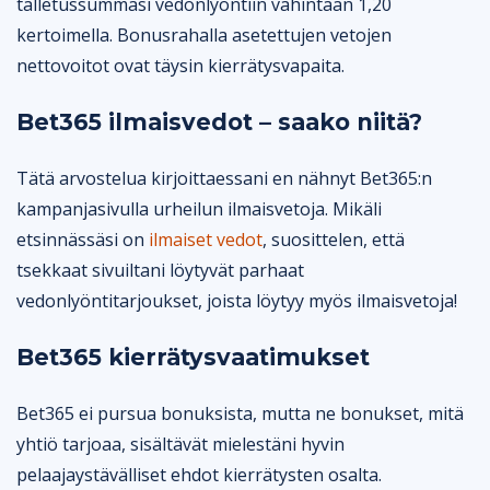
talletussummasi vedonlyöntiin vähintään 1,20
kertoimella. Bonusrahalla asetettujen vetojen
nettovoitot ovat täysin kierrätysvapaita.
Bet365 ilmaisvedot – saako niitä?
Tätä arvostelua kirjoittaessani en nähnyt Bet365:n
kampanjasivulla urheilun ilmaisvetoja. Mikäli
etsinnässäsi on
ilmaiset vedot
, suosittelen, että
tsekkaat sivuiltani löytyvät parhaat
vedonlyöntitarjoukset, joista löytyy myös ilmaisvetoja!
Bet365 kierrätysvaatimukset
Bet365 ei pursua bonuksista, mutta ne bonukset, mitä
yhtiö tarjoaa, sisältävät mielestäni hyvin
pelaajaystävälliset ehdot kierrätysten osalta.