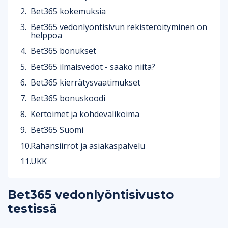
Bet365 kokemuksia
Bet365 vedonlyöntisivun rekisteröityminen on
helppoa
Bet365 bonukset
Bet365 ilmaisvedot - saako niitä?
Bet365 kierrätysvaatimukset
Bet365 bonuskoodi
Kertoimet ja kohdevalikoima
Bet365 Suomi
Rahansiirrot ja asiakaspalvelu
UKK
Bet365 vedonlyöntisivusto
testissä