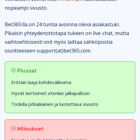
nopeampi sivusto.
Bet365:lla on 24 tuntia avoinna oleva asiakastuki.
Pikaisin yhteydenottotapa tukeen on live-chat, mutta
vaihtoehtoisesti voit myös laittaa sähköpostia
osoitteeseen support(at)bet365.com.
Plussat
Erittäin laaja kohdevalikoima
Hyvät kertoimet etenkin jalkapalloon
Todella pitkäikäinen ja luotettava sivusto
Miinukset