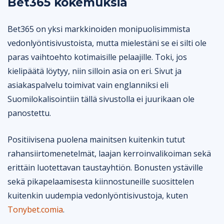
Bet365 kokemuksia
Bet365 on yksi markkinoiden monipuolisimmista
vedonlyöntisivustoista, mutta mielestäni se ei silti ole
paras vaihtoehto kotimaisille pelaajille. Toki, jos
kielipäätä löytyy, niin silloin asia on eri. Sivut ja
asiakaspalvelu toimivat vain englanniksi eli
Suomilokalisointiin tällä sivustolla ei juurikaan ole
panostettu.
Positiivisena puolena mainitsen kuitenkin tutut
rahansiirtomenetelmät, laajan kerroinvalikoiman sekä
erittäin luotettavan taustayhtiön. Bonusten ystäville
sekä pikapelaamisesta kiinnostuneille suosittelen
kuitenkin uudempia vedonlyöntisivustoja, kuten
Tonybet.comia
.