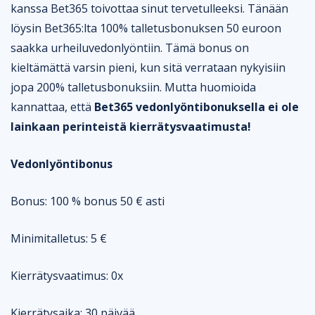
kanssa Bet365 toivottaa sinut tervetulleeksi. Tänään
löysin Bet365:lta 100% talletusbonuksen 50 euroon
saakka urheiluvedonlyöntiin. Tämä bonus on
kieltämättä varsin pieni, kun sitä verrataan nykyisiin
jopa 200% talletusbonuksiin. Mutta huomioida
kannattaa, että
Bet365 vedonlyöntibonuksella ei ole
lainkaan perinteistä kierrätysvaatimusta!
Vedonlyöntibonus
Bonus: 100 % bonus 50 € asti
Minimitalletus: 5 €
Kierrätysvaatimus: 0x
Kierrätysaika: 30 päivää