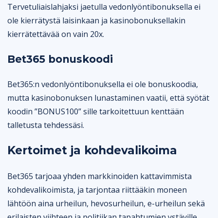
Tervetuliaislahjaksi jaetulla vedonlyöntibonuksella ei
ole kierrätystä laisinkaan ja kasinobonuksellakin
kierrätettävää on vain 20x.
Bet365 bonuskoodi
Bet365:n vedonlyöntibonuksella ei ole bonuskoodia,
mutta kasinobonuksen lunastaminen vaatii, että syötät
koodin ”BONUS100” sille tarkoitettuun kenttään
talletusta tehdessäsi.
Kertoimet ja kohdevalikoima
Bet365 tarjoaa yhden markkinoiden kattavimmista
kohdevalikoimista, ja tarjontaa riittääkin moneen
lähtöön aina urheilun, hevosurheilun, e-urheilun sekä
erilaisten viihteen ja politiikan tapahtumien ystäville.