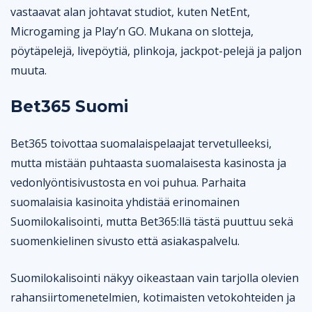
vastaavat alan johtavat studiot, kuten NetEnt,
Microgaming ja Play’n GO. Mukana on slotteja,
pöytäpelejä, livepöytiä, plinkoja, jackpot-pelejä ja paljon
muuta.
Bet365 Suomi
Bet365 toivottaa suomalaispelaajat tervetulleeksi,
mutta mistään puhtaasta suomalaisesta kasinosta ja
vedonlyöntisivustosta en voi puhua. Parhaita
suomalaisia kasinoita yhdistää erinomainen
Suomilokalisointi, mutta Bet365:llä tästä puuttuu sekä
suomenkielinen sivusto että asiakaspalvelu.
Suomilokalisointi näkyy oikeastaan vain tarjolla olevien
rahansiirtomenetelmien, kotimaisten vetokohteiden ja