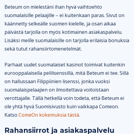
Beteum on mielestäni ihan hyvä vaihtoehto
suomalaisille pelaajille – ei kuitenkaan paras. Sivut on
käännetty selkeälle suomen kielelle, ja osan aikaa
päivästä tarjolla on myös kotimainen asiakaspalvelu.
Lisäksi meille suomalaisille on tarjolla erilaisia bonuksia
sekä tutut rahansiirtomenetelmät.
Parhaat uudet suomalaiset kasinot toimivat kuitenkin
eurooppalaisella pelilisenssillä, mitä Beteum ei tee. Sillä
on hallussaan Filippiinien lisenssi, jonka vuoksi
suomalaispelaajien on ilmoitettava voitoistaan
verottajalle. Tällä hetkellä voin todeta, että Beteum ei
ole yhtä hyvä Suomisivusto kuin vaikkapa Comeon.
Katso
ComeOn kokemuksia tästä
.
Rahansiirrot ja asiakaspalvelu