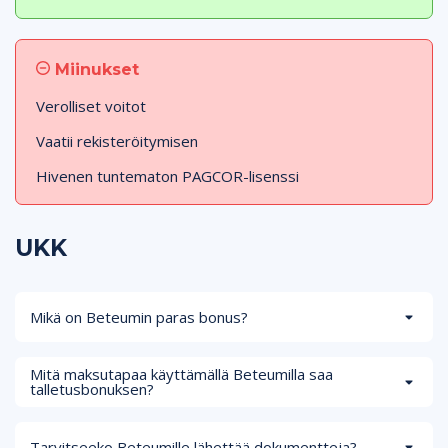
Miinukset
Verolliset voitot
Vaatii rekisteröitymisen
Hivenen tuntematon PAGCOR-lisenssi
UKK
Mikä on Beteumin paras bonus?
Mitä maksutapaa käyttämällä Beteumilla saa
talletusbonuksen?
Tarvitseeko Beteumille lähettää dokumentteja?