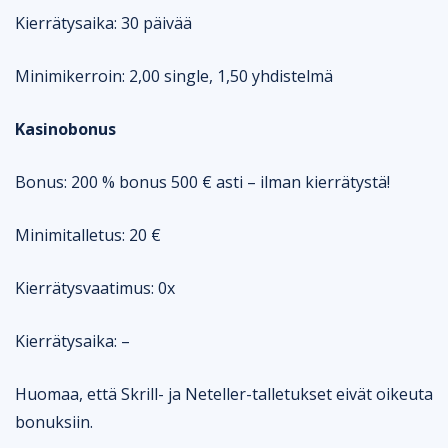
Kierrätysaika: 30 päivää
Minimikerroin: 2,00 single, 1,50 yhdistelmä
Kasinobonus
Bonus: 200 % bonus 500 € asti – ilman kierrätystä!
Minimitalletus: 20 €
Kierrätysvaatimus: 0x
Kierrätysaika: –
Huomaa, että Skrill- ja Neteller-talletukset eivät oikeuta
bonuksiin.