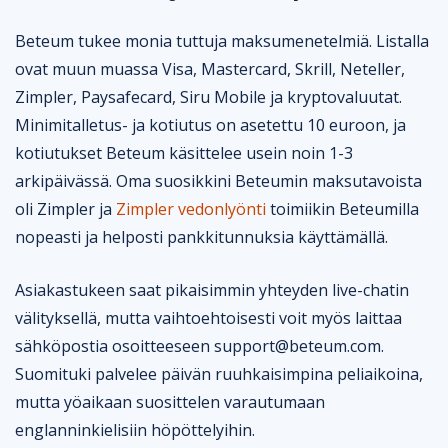
Beteum tukee monia tuttuja maksumenetelmiä. Listalla
ovat muun muassa Visa, Mastercard, Skrill, Neteller,
Zimpler, Paysafecard, Siru Mobile ja kryptovaluutat.
Minimitalletus- ja kotiutus on asetettu 10 euroon, ja
kotiutukset Beteum käsittelee usein noin 1-3
arkipäivässä. Oma suosikkini Beteumin maksutavoista
oli Zimpler ja
Zimpler vedonlyönti
toimiikin Beteumilla
nopeasti ja helposti pankkitunnuksia käyttämällä.
Asiakastukeen saat pikaisimmin yhteyden live-chatin
välityksellä, mutta vaihtoehtoisesti voit myös laittaa
sähköpostia osoitteeseen support@beteum.com.
Suomituki palvelee päivän ruuhkaisimpina peliaikoina,
mutta yöaikaan suosittelen varautumaan
englanninkielisiin höpöttelyihin.