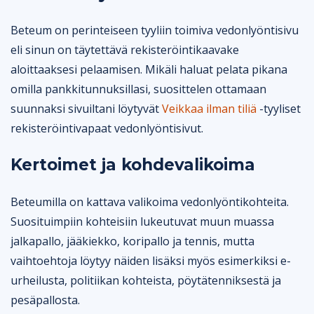
Beteum on perinteiseen tyyliin toimiva vedonlyöntisivu
eli sinun on täytettävä rekisteröintikaavake
aloittaaksesi pelaamisen. Mikäli haluat pelata pikana
omilla pankkitunnuksillasi, suosittelen ottamaan
suunnaksi sivuiltani löytyvät
Veikkaa ilman tiliä
-tyyliset
rekisteröintivapaat vedonlyöntisivut.
Kertoimet ja kohdevalikoima
Beteumilla on kattava valikoima vedonlyöntikohteita.
Suosituimpiin kohteisiin lukeutuvat muun muassa
jalkapallo, jääkiekko, koripallo ja tennis, mutta
vaihtoehtoja löytyy näiden lisäksi myös esimerkiksi e-
urheilusta, politiikan kohteista, pöytätenniksestä ja
pesäpallosta.