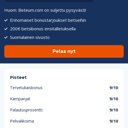
Huom: Beteum.com on suljettu pysyvästi!
Erinomaiset bonustarjoukset betseihin
200€ betsibonus ensitalletuksella
Suomalainen sivusto
Pelaa nyt
Pisteet
Tervetuliaisbonus
9/10
Kampanjat
9/10
Palautusprosentti
9/10
Pelivalikoima
9/10