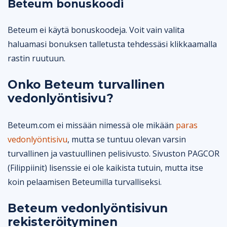
Beteum bonuskoodi
Beteum ei käytä bonuskoodeja. Voit vain valita
haluamasi bonuksen talletusta tehdessäsi klikkaamalla
rastin ruutuun.
Onko Beteum turvallinen
vedonlyöntisivu?
Beteum.com ei missään nimessä ole mikään
paras
vedonlyöntisivu
, mutta se tuntuu olevan varsin
turvallinen ja vastuullinen pelisivusto. Sivuston PAGCOR
(Filippiinit) lisenssie ei ole kaikista tutuin, mutta itse
koin pelaamisen Beteumilla turvalliseksi.
Beteum vedonlyöntisivun
rekisteröityminen