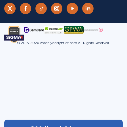
© 2018-2026 Vedonlyontiyhtiot.com All Rights Reserved.