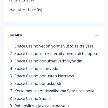
Perustettu: 2024
Lisenssi: Malta (MGA)
Sisältö
Space Casino vedonlyöntisivusto esittelyssä
Space Casinolle rekisteröityminen oli helppoa
Space Casino bonukset vedonlyöntiin
Space Casino ilmaisvedot
Space Casino bonusten kierrätys
Space Casino bonuskoodi
Kertoimet ja kohdevalikoima Space casinolla
Space Casino Suomi
Rahansiirrot ja asiakaspalvelu