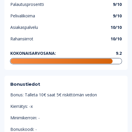
Palautusprosentti
9/10
Pelivalikoima
9/10
Asiakaspalvelu
10/10
Rahansiirrot
10/10
KOKONAISARVOSANA:
9.2
Bonustiedot
Bonus: Talleta 10€ saat 5€ riskittömän vedon
Kierrätys: -x
Minimikerroin: -
Bonuskoodi: -