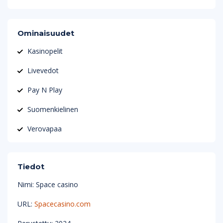
Ominaisuudet
Kasinopelit
Livevedot
Pay N Play
Suomenkielinen
Verovapaa
Tiedot
Nimi: Space casino
URL:
Spacecasino.com