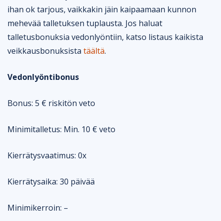
ihan ok tarjous, vaikkakin jäin kaipaamaan kunnon
mehevää talletuksen tuplausta. Jos haluat
talletusbonuksia vedonlyöntiin, katso listaus kaikista
veikkausbonuksista
täältä
.
Vedonlyöntibonus
Bonus: 5 € riskitön veto
Minimitalletus: Min. 10 € veto
Kierrätysvaatimus: 0x
Kierrätysaika: 30 päivää
Minimikerroin: –