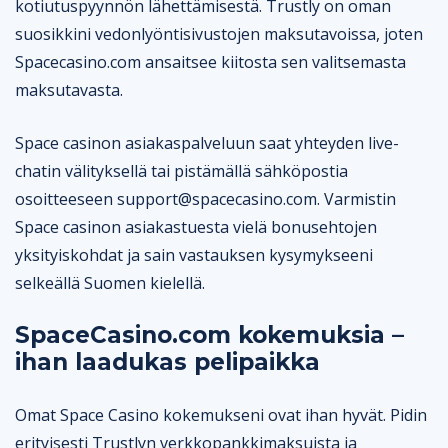
kotiutuspyynnön lähettämisestä. Trustly on oman
suosikkini vedonlyöntisivustojen maksutavoissa, joten
Spacecasino.com ansaitsee kiitosta sen valitsemasta
maksutavasta.
Space casinon asiakaspalveluun saat yhteyden live-
chatin välityksellä tai pistämällä sähköpostia
osoitteeseen support@spacecasino.com. Varmistin
Space casinon asiakastuesta vielä bonusehtojen
yksityiskohdat ja sain vastauksen kysymykseeni
selkeällä Suomen kielellä.
SpaceCasino.com kokemuksia –
ihan laadukas pelipaikka
Omat Space Casino kokemukseni ovat ihan hyvät. Pidin
erityisesti Trustlyn verkkopankkimaksuista ja