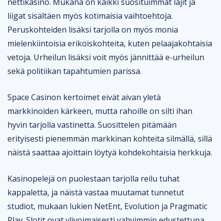
nettikasino. Mukana on kaikki suosituimmat lajit ja
liigat sisältäen myös kotimaisia vaihtoehtoja.
Peruskohteiden lisäksi tarjolla on myös monia
mielenkiintoisia erikoiskohteita, kuten pelaajakohtaisia
vetoja. Urheilun lisäksi voit myös jännittää e-urheilun
sekä politiikan tapahtumien parissa.
Space Casinon kertoimet eivät aivan yletä
markkinoiden kärkeen, mutta rahoille on silti ihan
hyvin tarjolla vastinetta. Suosittelen pitämään
erityisesti pienemmän markkinan kohteita silmällä, sillä
näistä saattaa ajoittain löytyä kohdekohtaisia herkkuja.
Kasinopelejä on puolestaan tarjolla reilu tuhat
kappaletta, ja näistä vastaa muutamat tunnetut
studiot, mukaan lukien NetEnt, Evolution ja Pragmatic
Play. Slotit ovat ylivoimaisesti vahvimmin edustettuna,