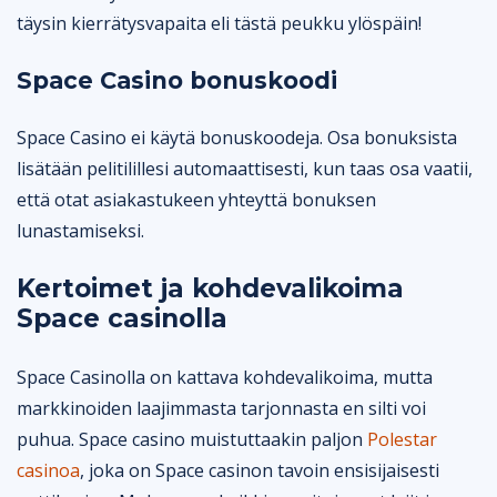
täysin kierrätysvapaita eli tästä peukku ylöspäin!
Space Casino bonuskoodi
Space Casino ei käytä bonuskoodeja. Osa bonuksista
lisätään pelitilillesi automaattisesti, kun taas osa vaatii,
että otat asiakastukeen yhteyttä bonuksen
lunastamiseksi.
Kertoimet ja kohdevalikoima
Space casinolla
Space Casinolla on kattava kohdevalikoima, mutta
markkinoiden laajimmasta tarjonnasta en silti voi
puhua. Space casino muistuttaakin paljon
Polestar
casinoa
, joka on Space casinon tavoin ensisijaisesti