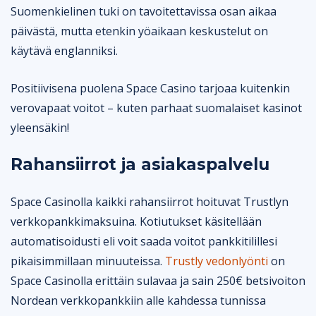
Suomenkielinen tuki on tavoitettavissa osan aikaa
päivästä, mutta etenkin yöaikaan keskustelut on
käytävä englanniksi.
Positiivisena puolena Space Casino tarjoaa kuitenkin
verovapaat voitot – kuten parhaat suomalaiset kasinot
yleensäkin!
Rahansiirrot ja asiakaspalvelu
Space Casinolla kaikki rahansiirrot hoituvat Trustlyn
verkkopankkimaksuina. Kotiutukset käsitellään
automatisoidusti eli voit saada voitot pankkitilillesi
pikaisimmillaan minuuteissa.
Trustly vedonlyönti
on
Space Casinolla erittäin sulavaa ja sain 250€ betsivoiton
Nordean verkkopankkiin alle kahdessa tunnissa