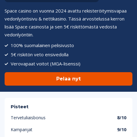
Space casino on vuonna 2024 avattu rekisteröitymisvapaa
vedonlyöntisivu & nettikasino. Tässä arvostelussa kerron
lisää Space casinosta ja sen 5€ riskittömästä vedosta
vedonlyöntiin.
100% suomalainen pelisivusto
5€ riskitön veto ensivedolla
Verovapaat voitot (MGA-lisenssi)
Pelaa nyt
Pisteet
Tervetuliaisbonus
8/10
Kampanjat
9/10