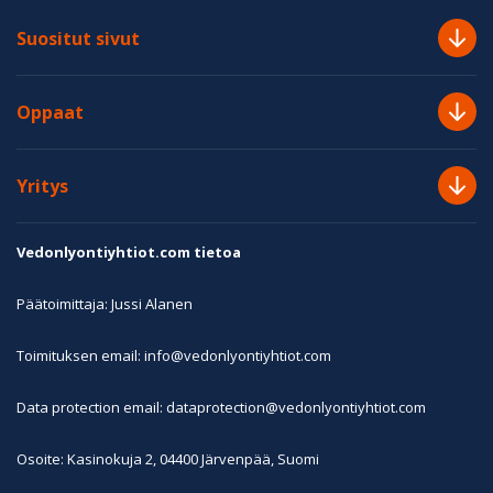
Suositut sivut
Oppaat
Yritys
Vedonlyontiyhtiot.com tietoa
Päätoimittaja: Jussi Alanen
Toimituksen email: info@vedonlyontiyhtiot.com
Data protection email: dataprotection@vedonlyontiyhtiot.com
Osoite: Kasinokuja 2, 04400 Järvenpää, Suomi