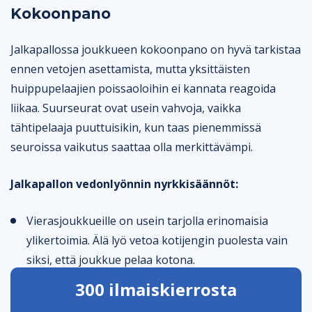
Kokoonpano
Jalkapallossa joukkueen kokoonpano on hyvä tarkistaa
ennen vetojen asettamista, mutta yksittäisten
huippupelaajien poissaoloihin ei kannata reagoida
liikaa. Suurseurat ovat usein vahvoja, vaikka
tähtipelaaja puuttuisikin, kun taas pienemmissä
seuroissa vaikutus saattaa olla merkittävämpi.
Jalkapallon vedonlyönnin nyrkkisäännöt:
Vierasjoukkueille on usein tarjolla erinomaisia
ylikertoimia. Älä lyö vetoa kotijengin puolesta vain
siksi, että joukkue pelaa kotona.
300 ilmaiskierrosta
Yksittäisen tähtipelaajan merkitys on jalkapallossa
varsin pieni, verrattuna vaikkapa koripalloon.