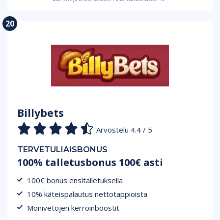
Billybets
Arvostelu 4.4 / 5
TERVETULIAISBONUS
100% talletusbonus 100€ asti
100€ bonus ensitalletuksella
10% käteispalautus nettotappioista
Monivetojen kerroinboostit