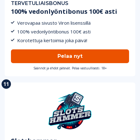
TERVETULIAISBONUS
100% vedonlyöntibonus 100€ asti
Verovapaa sivusto Viron lisenssillä
100% vedonlyöntibonus 100€ asti
Korotettuja kertoimia joka päivä!
Pelaa nyt
Säännöt ja ehdot pätevät. Pelaa vastuullisesti. 18+