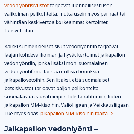
vedonlyöntisivustot
Jalkapallon vedonlyöntimuodot ja vetokohteet
tarjoavat luonnollisesti ison
valikoiman pelikohteita, mutta usein myös parhaat tai
Suurimmat jalkapallosarjat ja turnaukset
vähintään keskivertoa korkeammat kertoimet
futisvetoihin.
Parhaat sivustot jalkapallovetoihin
Kaikki suomenkieliset sivut vedonlyöntiin tarjoavat
laajan kohdevalikoiman ja hyvät kertoimet jalkapallon
vedonlyöntiin, jonka lisäksi moni suomalainen
vedonlyöntifirma tarjoaa erillisiä bonuksia
jalkapallovetoihin. Sen lisäksi, että suomalaiset
betsisivustot tarjoavat paljon pelikohteita
suomalaisten suosituimpiin futistapahtumiin, kuten
jalkapallon MM-kisoihin, Valioliigaan ja Veikkausliigaan.
Lue myös opas
jalkapallon MM-kisoihin täältä ->
Jalkapallon vedonlyönti –