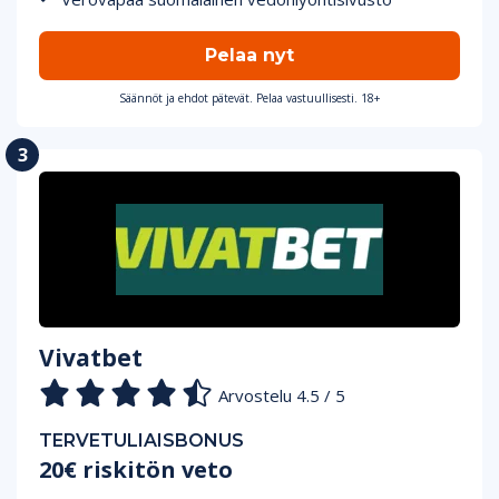
Pelaa nyt
Säännöt ja ehdot pätevät. Pelaa vastuullisesti. 18+
Vivatbet
Arvostelu 4.5 / 5
TERVETULIAISBONUS
20€ riskitön veto