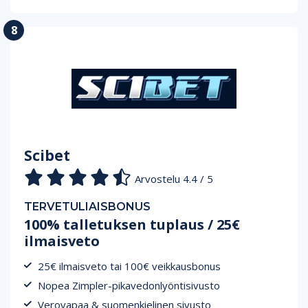
Scibet
Arvostelu 4.4 / 5
TERVETULIAISBONUS
100% talletuksen tuplaus / 25€
ilmaisveto
25€ ilmaisveto tai 100€ veikkausbonus
Nopea Zimpler-pikavedonlyöntisivusto
Verovapaa & suomenkielinen sivusto