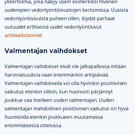
ylikertoimia, joka näkyy usein esimerkiksi hivenen
uudempien vedonlyöntisivustojen kertoimissa. Uusista
vedonlyöntisivuista puheen ollen, löydät parhaat
uutuudet erillisestä uudet vedonlyöntisivut
artikkelistamme!
Valmentajan vaihdokset
Valmentajan vaihdokset eivät ole jalkapallossa mitään
harvinaisuuksia vaan enemmänkin arkipäivää.
Valmentajan vaihdoksella voi olla hyvinkin positiivinen
vaikutus etenkin silloin, kun huonosti pärjännyt
joukkue saa itselleen uuden valmentajan. Uuden
valmentajan mahdollinen positiivinen vaikutus on hyvä
huomioida etenkin joukkueen muutamassa
ensimmäisessä ottelussa.