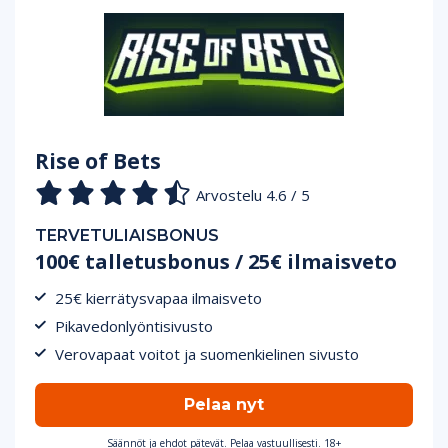
Rise of Bets
Arvostelu 4.6 / 5
TERVETULIAISBONUS
100€ talletusbonus / 25€ ilmaisveto
25€ kierrätysvapaa ilmaisveto
Pikavedonlyöntisivusto
Verovapaat voitot ja suomenkielinen sivusto
Pelaa nyt
Säännöt ja ehdot pätevät. Pelaa vastuullisesti. 18+