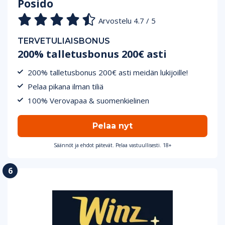
Posido
Arvostelu 4.7 / 5
TERVETULIAISBONUS
200% talletusbonus 200€ asti
200% talletusbonus 200€ asti meidän lukijoille!
Pelaa pikana ilman tiliä
100% Verovapaa & suomenkielinen
Pelaa nyt
Säännöt ja ehdot pätevät. Pelaa vastuullisesti. 18+