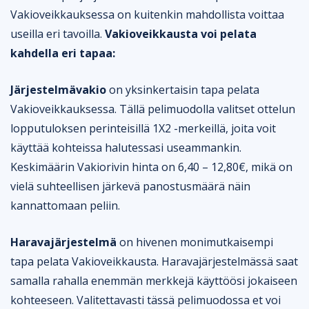
Vakioveikkauksessa on kuitenkin mahdollista voittaa
useilla eri tavoilla.
Vakioveikkausta voi pelata
kahdella eri tapaa:
Järjestelmävakio
on yksinkertaisin tapa pelata
Vakioveikkauksessa. Tällä pelimuodolla valitset ottelun
lopputuloksen perinteisillä 1X2 -merkeillä, joita voit
käyttää kohteissa halutessasi useammankin.
Keskimäärin Vakiorivin hinta on 6,40 – 12,80€, mikä on
vielä suhteellisen järkevä panostusmäärä näin
kannattomaan peliin.
Haravajärjestelmä
on hivenen monimutkaisempi
tapa pelata Vakioveikkausta. Haravajärjestelmässä saat
samalla rahalla enemmän merkkejä käyttöösi jokaiseen
kohteeseen. Valitettavasti tässä pelimuodossa et voi