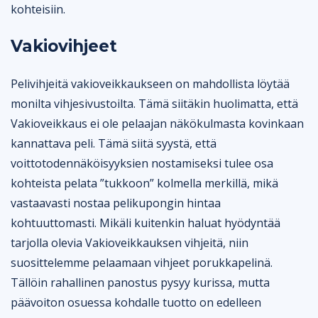
kohteisiin.
Vakiovihjeet
Pelivihjeitä vakioveikkaukseen on mahdollista löytää
monilta vihjesivustoilta. Tämä siitäkin huolimatta, että
Vakioveikkaus ei ole pelaajan näkökulmasta kovinkaan
kannattava peli. Tämä siitä syystä, että
voittotodennäköisyyksien nostamiseksi tulee osa
kohteista pelata ”tukkoon” kolmella merkillä, mikä
vastaavasti nostaa pelikupongin hintaa
kohtuuttomasti. Mikäli kuitenkin haluat hyödyntää
tarjolla olevia Vakioveikkauksen vihjeitä, niin
suosittelemme pelaamaan vihjeet porukkapelinä.
Tällöin rahallinen panostus pysyy kurissa, mutta
päävoiton osuessa kohdalle tuotto on edelleen