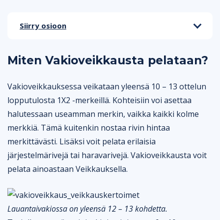
Siirry osioon
Miten Vakioveikkausta pelataan?
Miten Vakioveikkausta pelataan?
Vakioveikkauksen pelaaminen netissä
Vakioveikkauksessa veikataan yleensä 10 – 13 ottelun
Vakiobonukset
lopputulosta 1X2 -merkeillä. Kohteisiin voi asettaa
halutessaan useamman merkin, vaikka kaikki kolme
Vakiovihjeet
merkkiä. Tämä kuitenkin nostaa rivin hintaa
Vakioveikkauksen lajit
merkittävästi. Lisäksi voit pelata erilaisia
järjestelmärivejä tai haravarivejä. Vakioveikkausta voit
Pelijärjestelmät
pelata ainoastaan Veikkauksella.
Vakion voitonjako & tulokset
Lauantaivakiossa on yleensä 12 – 13 kohdetta.
Vakioveikkaus hinta