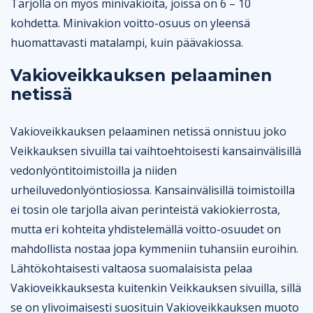
Tarjolla on myös minivakioita, joissa on 6 – 10
Mitä tarkoittaa Vakion bonuskierros?
kohdetta. Minivakion voitto-osuus on yleensä
huomattavasti matalampi, kuin päävakiossa.
Kannattaako vakioveikkausta pelata?
Vakioveikkauksen pelaaminen
netissä
Vakioveikkauksen pelaaminen netissä onnistuu joko
Veikkauksen sivuilla tai vaihtoehtoisesti kansainvälisillä
vedonlyöntitoimistoilla ja niiden
urheiluvedonlyöntiosiossa. Kansainvälisillä toimistoilla
ei tosin ole tarjolla aivan perinteistä vakiokierrosta,
mutta eri kohteita yhdistelemällä voitto-osuudet on
mahdollista nostaa jopa kymmeniin tuhansiin euroihin.
Lähtökohtaisesti valtaosa suomalaisista pelaa
Vakioveikkauksesta kuitenkin Veikkauksen sivuilla, sillä
se on ylivoimaisesti suosituin Vakioveikkauksen muoto