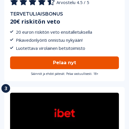
Arvostelu 4.5 / 5
TERVETULIAISBONUS
20€ riskitön veto
20 euron riskitön veto ensitalletuksella
Pikavedonlyönti onnistuu nykyään!
Luotettava virolainen betsitoimisto
Pelaa nyt
Säännöt ja ehdot pätevät. Pelaa vastuullisesti. 18+