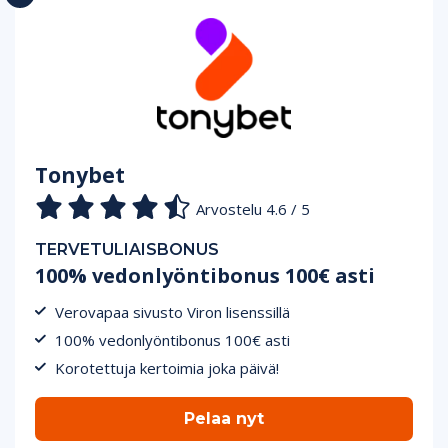
Tonybet
Arvostelu 4.6 / 5
TERVETULIAISBONUS
100% vedonlyöntibonus 100€ asti
Verovapaa sivusto Viron lisenssillä
100% vedonlyöntibonus 100€ asti
Korotettuja kertoimia joka päivä!
Pelaa nyt