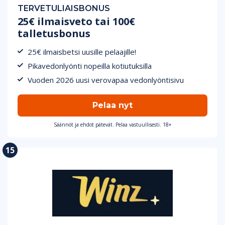
TERVETULIAISBONUS
25€ ilmaisveto tai 100€
talletusbonus
25€ ilmaisbetsi uusille pelaajille!
Pikavedonlyönti nopeilla kotiutuksilla
Vuoden 2026 uusi verovapaa vedonlyöntisivu
Pelaa nyt
Säännöt ja ehdot pätevät. Pelaa vastuullisesti. 18+