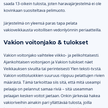
saada 13-oikein tulosta, joten haravajärjestelmä ei ole
kovinkaan suositeltava pelimuoto.
Järjestelmä on yleensä paras tapa pelata
vakioveikkausta voitollisen vedonlyönnin periaatteilla.
Vakion voitonjako & tulokset
Vakion voitonjako vaihtelee viikko- ja pelikohtaisesti.
Ajankohtaisen voitonjaon ja Vakion tulokset näet
Veikkauksen sivuilta tai perinteisesti Ylen teksti-tv:stä.
Vakion voittoluokkien suuruus riippuu pelattujen rivien
määrästä. Tämä tarkoittaa siis sitä, että mitä useampi
pelaaja on pelannut samaa riviä – sitä useamman
pelaajan kesken voitot jaetaan. Onkin järkevää hakea
vakioriveihin ainakin pari yllättävää tulosta, joilla