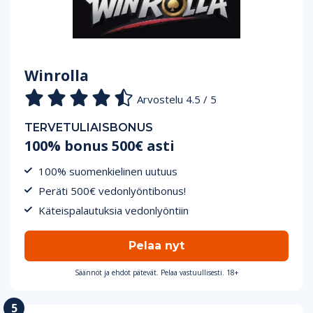
Winrolla
Arvostelu 4.5 / 5
TERVETULIAISBONUS
100% bonus 500€ asti
100% suomenkielinen uutuus
Peräti 500€ vedonlyöntibonus!
Käteispalautuksia vedonlyöntiin
Pelaa nyt
Säännöt ja ehdot pätevät. Pelaa vastuullisesti. 18+