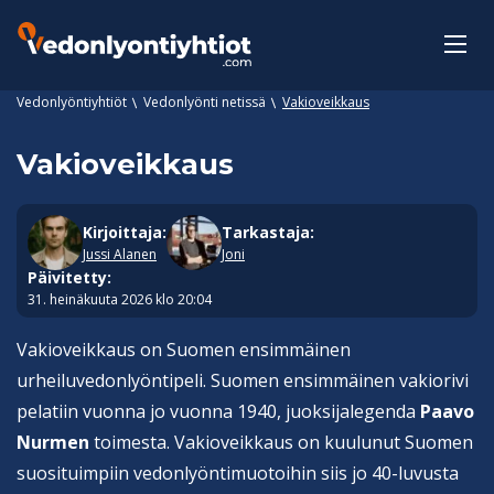
Vedonlyöntiyhtiöt
Vedonlyönti netissä
Vakioveikkaus
Vakioveikkaus
Kirjoittaja:
Tarkastaja:
Jussi Alanen
Joni
Päivitetty:
31. heinäkuuta 2026 klo 20:04
Vakioveikkaus on Suomen ensimmäinen
urheiluvedonlyöntipeli. Suomen ensimmäinen vakiorivi
pelatiin vuonna jo vuonna 1940, juoksijalegenda
Paavo
Nurmen
toimesta. Vakioveikkaus on kuulunut Suomen
suosituimpiin vedonlyöntimuotoihin siis jo 40-luvusta