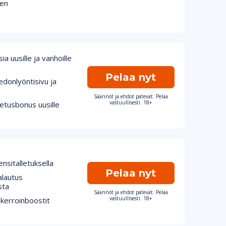
nen
ia uusille ja vanhoille
Pelaa nyt
donlyöntisivu ja
Säännöt ja ehdot pätevät. Pelaa
vastuullisesti. 18+
letusbonus uusille
nsitalletuksella
Pelaa nyt
alautus
sta
Säännöt ja ehdot pätevät. Pelaa
vastuullisesti. 18+
kerroinboostit