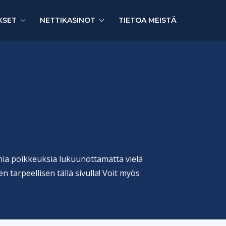
KSET
NETTIKASINOT
TIETOA MEISTÄ
mia poikkeuksia lukuunottamatta vielä
n tarpeellisen tällä sivulla! Voit myös