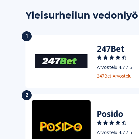
Yleisurheilun vedonlyö
247Bet
Arvostelu 4.7 / 5
247Bet Arvostelu
Posido
Arvostelu 4.7 / 5