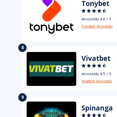
Tonybet
Arvostelu 4.6 / 5
Tonybet Arvostelu
Vivatbet
Arvostelu 4.5 / 5
Vivatbet Arvostelu
Spinanga