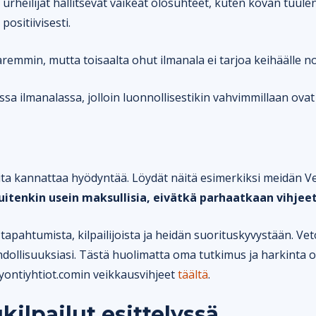
t urheilijat hallitsevat vaikeat olosuhteet, kuten kovan tuul
positiivisesti.
mmin, mutta toisaalta ohut ilmanala ei tarjoa keihäälle no
a ilmanalassa, jolloin luonnollisestikin vahvimmillaan ovat se
 joita kannattaa hyödyntää. Löydät näitä esimerkiksi meidän 
uitenkin usein maksullisia, eivätkä parhaatkaan vihjee
a tapahtumista, kilpailijoista ja heidän suorituskyvystään. Ve
ahdollisuuksiasi. Tästä huolimatta oma tutkimus ja harkint
yontiyhtiot.comin veikkausvihjeet
täältä
.
ilpailut esittelyssä