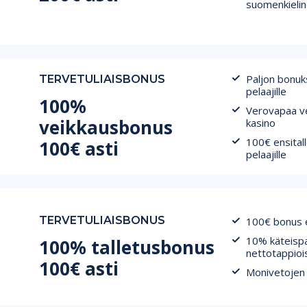
suomenkieli
Paljon bonuks
TERVETULIAISBONUS
pelaajille
100%
Verovapaa ve
veikkausbonus
kasino
100€ ensital
100€ asti
pelaajille
TERVETULIAISBONUS
100€ bonus e
10% käteisp
100% talletusbonus
nettotappioi
100€ asti
Monivetojen 