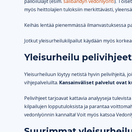
palloilulajit (esim.
salibandyn vedonlyönti
). Toise
myös heittolajien tuloksiin merkittävästi, yleensä 
Keihäs lentää pienemmässä ilmanvastuksessa pare
Jotkut yleisurheilukilpailut käydään myös korkeass
Yleisurheilu pelivihjeet
Yleisurheiluun löytyy netistä hyvin pelivihjeitä,
vihjepalveluilta.
Kansainväliset palvelut ovat k
Pelivihjeet tarjoavat kattavia analyyseja tulevist
kilpailujen lopputuloksista ja parantaa voittom
vedonlyönnin kannalta! Voit myös katsoa Vedonl
Suurimmat yleisurheiluk