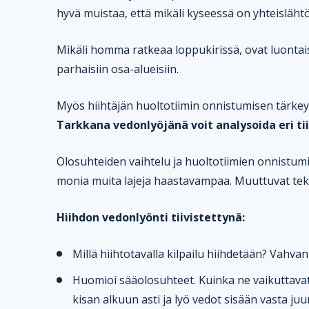
Voiko hiihtoon lyödä live-vetoja?
hyvä muistaa, että mikäli kyseessä on yhteisläht
Bonukset hiihdon vedonlyöntiin
Mikäli homma ratkeaa loppukirissä, ovat luontaises
parhaisiin osa-alueisiin.
Myös hiihtäjän huoltotiimin onnistumisen tärkeys 
Tarkkana vedonlyöjänä voit analysoida eri ti
Olosuhteiden vaihtelu ja huoltotiimien onnistumi
monia muita lajeja haastavampaa. Muuttuvat tekij
Hiihdon vedonlyönti tiivistettynä:
Millä hiihtotavalla kilpailu hiihdetään? Vahvan
Huomioi sääolosuhteet. Kuinka ne vaikuttavat
kisan alkuun asti ja lyö vedot sisään vasta juu