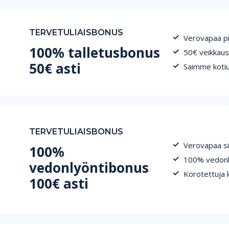
TERVETULIAISBONUS
Verovapaa pi
100% talletusbonus
50€ veikkausb
50€ asti
Saimme kotiu
TERVETULIAISBONUS
Verovapaa siv
100%
100% vedonl
vedonlyöntibonus
Korotettuja k
100€ asti