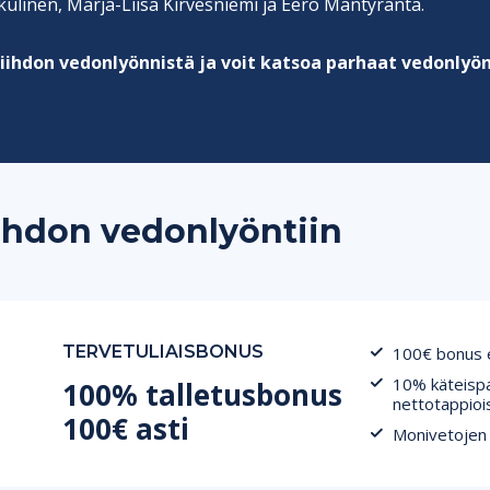
akulinen, Marja-Liisa Kirvesniemi ja Eero Mäntyranta.
 hiihdon vedonlyönnistä ja voit katsoa parhaat vedonlyö
ihdon vedonlyöntiin
TERVETULIAISBONUS
100€ bonus e
10% käteisp
100% talletusbonus
nettotappioi
100€ asti
Monivetojen 