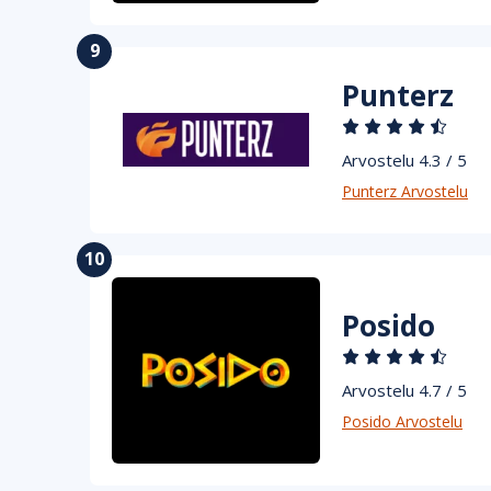
Punterz
Arvostelu 4.3 / 5
Punterz Arvostelu
Posido
Arvostelu 4.7 / 5
Posido Arvostelu