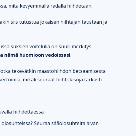
ssä, mitä kevyemmällä radalla hiihdetään.
akin siis tutustua jokaisen hiihtäjän taustaan ja
issa suksien voitelulla on suuri merkitys.
ttaa nämä huomioon vedoissasi
.
ä, jotka tekevätkin maastohiihdon betsaamisesta
rtoimia, mikäli seuraat hiihtokisoja tarkasti.
avalla hiihdettäessä.
 olosuhteissa? Seuraa sääolosuhteita aivan