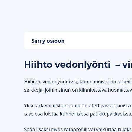
Siirry osioon
Vedonlyöntisivustot hiihdon vedonlyöntiin
Hiihto vedonlyönti – v
Hiihto vedonlyönti – vinkkejä pelaamiseen
Hiihdon vedonlyönnissä, kuten muissakin urheilu
Hiihto vedonlyöntisivut – missä lyödä hiihtobet
seikkoja, joihin sinun on kiinnitettävä huomatta
Hiihdon pelivihjeet
Yksi tärkeimmistä huomioon otettavista asioista o
Maastohiihdon vetotyypit ja kohteet
taas osa loistaa kunnollisissa paukkupakkasissa. J
Suurimmat hiihtokilpailut
Sään lisäksi myös rataprofiili voi vaikuttaa tulo