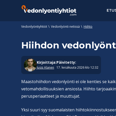
ETU
Vedonlyöntiyhtiöt
Vedonlyönti netissä
Hiihto
Hiihdon vedonlyönt
Kirjoittaja:
Päivitetty:
Jussi Alanen
17. kesäkuuta 2026 klo 12:32
Maastohiihdon vedonlyönti ei ole kenties se kai
vetomahdollisuuksien ansiosta. Hiihto tarjoaakin m
perusperiaatteet ja muuttujat.
Yksi suuri syy suomalaisten hiihtokiinnostuksee