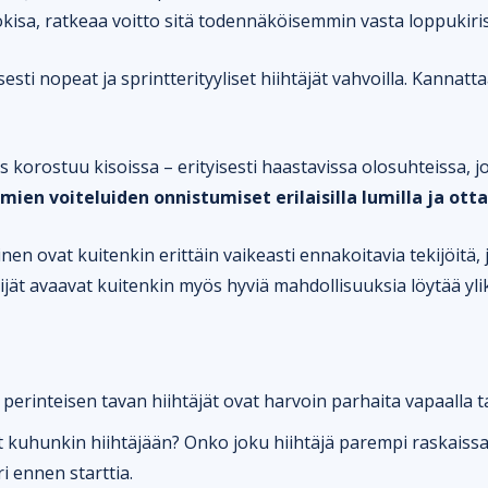
ökisa, ratkeaa voitto sitä todennäköisemmin vasta loppukiri
ti nopeat ja sprintterityyliset hiihtäjät vahvoilla. Kannatta
korostuu kisoissa – erityisesti haastavissa olosuhteissa, jo
imien voiteluiden onnistumiset erilaisilla lumilla ja o
nen ovat kuitenkin erittäin vaikeasti ennakoitavia tekijöit
ät avaavat kuitenkin myös hyviä mahdollisuuksia löytää ylike
 perinteisen tavan hiihtäjät ovat harvoin parhaita vapaalla t
 kuhunkin hiihtäjään? Onko joku hiihtäjä parempi raskaissa
ri ennen starttia.